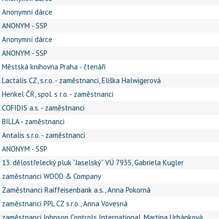
Anonymní dárce
ANONYM - SSP
Anonymní dárce
ANONYM - SSP
Městská knihovna Praha - čtenáři
Lactalis CZ, s.r.o. - zaměstnanci, Eliška Halwigerová
Henkel ČR, spol. s r.o. - zaměstnanci
COFIDIS a.s. - zaměstnanci
BILLA - zaměstnanci
Antalis s.r.o. - zaměstnanci
ANONYM - SSP
13. dělostřelecký pluk “Jaselský” VÚ 7935, Gabriela Kugler
zaměstnanci WOOD & Company
Zaměstnanci Raiffeisenbank a.s., Anna Pokorná
zaměstnanci PPL CZ s.r.o., Anna Vovesná
zaměstnanci Johnson Controls International, Martina Urbánková