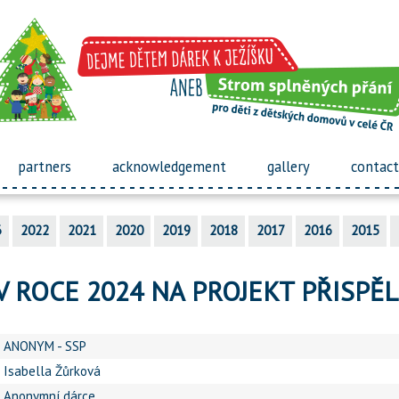
partners
acknowledgement
gallery
contact
3
2022
2021
2020
2019
2018
2017
2016
2015
V ROCE 2024 NA PROJEKT PŘISPĚL
ANONYM - SSP
Isabella Žůrková
Anonymní dárce