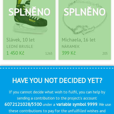
Slávek, 10 let
Michaela, 16 let
LEDNÍ BRUSLE
NÁRAMEK
1 450 Kč
399 Kč
1265
205
HAVE YOU NOT DECIDED YET?
If you cannot decide what wish to fulfil, you can help by
sending a contribution to the project’s account
6072121028/5500
variable symbol 9999
under a
. We use
these contributions to pay for the unfulfilled wishes and