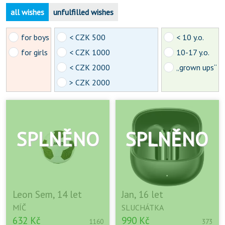
all wishes
unfulfilled wishes
for boys
< CZK 500
< 10 y.o.
for girls
< CZK 1000
10-17 y.o.
< CZK 2000
„grown ups“
> CZK 2000
Leon Sem, 14 let
Jan, 16 let
MÍČ
SLUCHÁTKA
632 Kč
990 Kč
1160
373