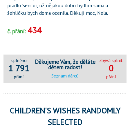
prádlo Sencor, už nějakou dobu bydlím sama a
žehličku bych doma ocenila. Děkuji moc, Nela.
434
č. přání:
splněno
zbývá splnit
Děkujeme Vám, že děláte
1 791
0
dětem radost!
Seznam dárců
přání
přání
CHILDREN'S WISHES RANDOMLY
SELECTED