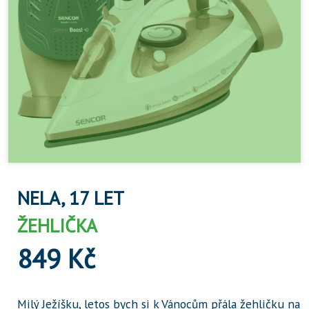
NELA, 17 LET
ŽEHLIČKA
849 Kč
Milý Ježíšku, letos bych si k Vánocům přála žehličku na