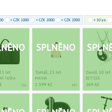
00
< CZK 1000
< CZK 2000
> CZK 2000
< 10 y.o.
13 let
Tomáš, 15 let
David, 10 let
NÍ TAŠKA
MIKINA
ŘETÍZEK
č
1 599 Kč
269 Kč
336
695