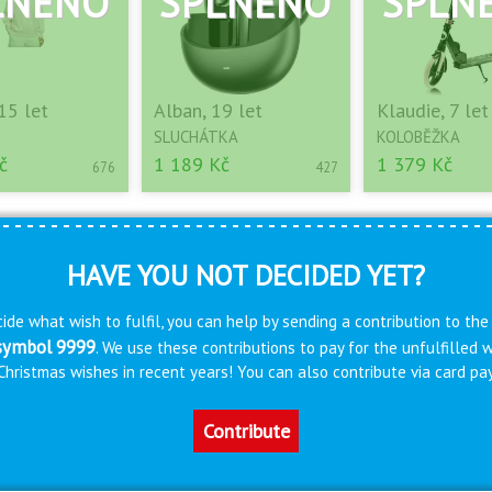
15 let
Alban, 19 let
Klaudie, 7 let
SLUCHÁTKA
KOLOBĚŽKA
č
1 189 Kč
1 379 Kč
676
427
HAVE YOU NOT DECIDED YET?
ide what wish to fulfil, you can help by sending a contribution to the
 symbol 9999
. We use these contributions to pay for the unfulfilled
s Christmas wishes in recent years! You can also contribute via card 
Contribute