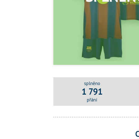
splněno
1 791
přání