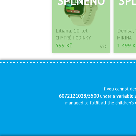
Liliana, 10 let
Denisa, 
CHYTRÉ HODINKY
MIKINA
599 Kč
1 499 K
693
If you cannot dec
6072121028/5500
variable
under a
managed to fulfil all the children’