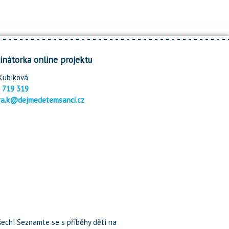
inátorka online projektu
Kubíková
 719 319
ra.k@dejmedetemsanci.cz
ech! Seznamte se s příběhy dětí na