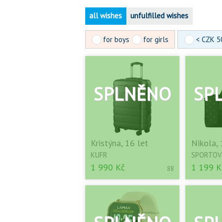
all wishes
unfulfilled wishes
for boys
for girls
< CZK 5
Kristýna, 16 let
Nikola, 
KUFR
SPORTOV
1 990 Kč
1 199 K
88