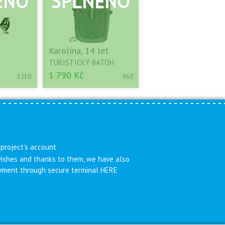
Karolína, 14 let
TURISTICKÝ BATOH
1 790 Kč
1210
960
 project’s account
 wishes and thanks to them, we have also
payment through secure terminal HERE