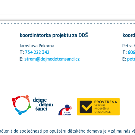
koordinátorka projektu za DDŠ
koord
Jaroslava Pokorná
Petra 
T:
734 222 342
T:
606
E:
strom@dejmedetemsanci.cz
E:
pet
členit do společnosti po opuštění dětského domova je v zájmu nás vš