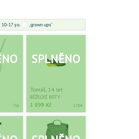
10-17 y.o.
„grown ups“
Tomáš, 14 let
BĚŽECKÉ BOTY
1 899 Kč
756
1704