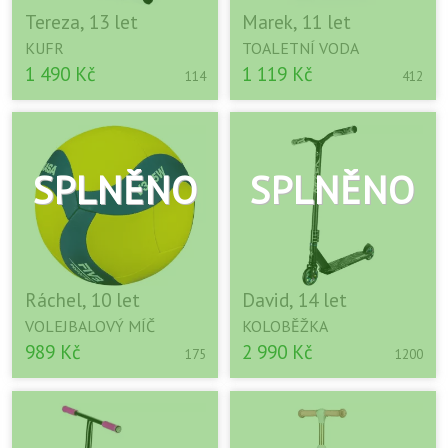
Tereza, 13 let
Marek, 11 let
KUFR
TOALETNÍ VODA
1 490 Kč
1 119 Kč
114
412
Ráchel, 10 let
David, 14 let
VOLEJBALOVÝ MÍČ
KOLOBĚŽKA
989 Kč
2 990 Kč
175
1200