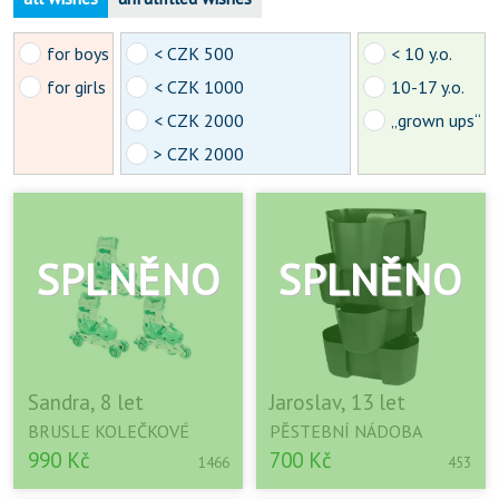
for boys
< CZK 500
< 10 y.o.
for girls
< CZK 1000
10-17 y.o.
< CZK 2000
„grown ups“
> CZK 2000
Sandra, 8 let
Jaroslav, 13 let
BRUSLE KOLEČKOVÉ
PĚSTEBNÍ NÁDOBA
990 Kč
700 Kč
1466
453