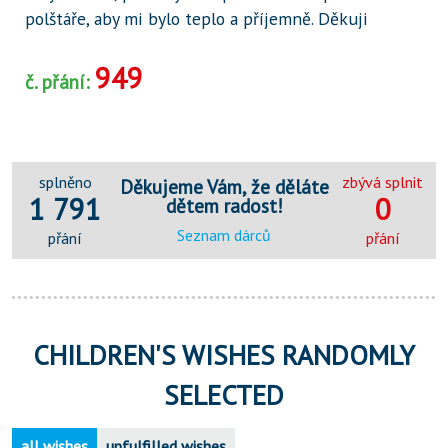
polštáře, aby mi bylo teplo a příjemně. Děkuji
949
č. přání:
splněno
zbývá splnit
Děkujeme Vám, že děláte
1 791
0
dětem radost!
Seznam dárců
přání
přání
CHILDREN'S WISHES RANDOMLY
SELECTED
all wishes
unfulfilled wishes