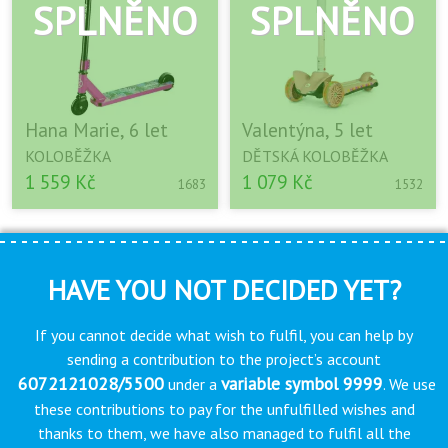
Hana Marie, 6 let
Valentýna, 5 let
KOLOBĚŽKA
DĚTSKÁ KOLOBĚŽKA
1 559 Kč
1 079 Kč
1683
1532
HAVE YOU NOT DECIDED YET?
If you cannot decide what wish to fulfil, you can help by
sending a contribution to the project’s account
6072121028/5500
variable symbol 9999
under a
. We use
these contributions to pay for the unfulfilled wishes and
thanks to them, we have also managed to fulfil all the