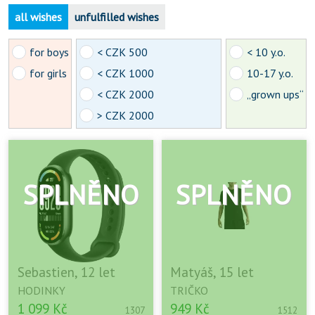
all wishes
unfulfilled wishes
for boys
< CZK 500
< 10 y.o.
for girls
< CZK 1000
10-17 y.o.
< CZK 2000
„grown ups“
> CZK 2000
Sebastien, 12 let
Matyáš, 15 let
HODINKY
TRIČKO
1 099 Kč
949 Kč
1307
1512