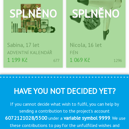
Sabina, 17 let
Nicola, 16 let
ADVENTNÍ KALENDÁŘ
FÉN
1 199 Kč
1 069 Kč
677
1296
HAVE YOU NOT DECIDED YET?
If you cannot decide what wish to fulfil, you can help by
sending a contribution to the project’s account
6072121028/5500
variable symbol 9999
under a
. We use
these contributions to pay for the unfulfilled wishes and