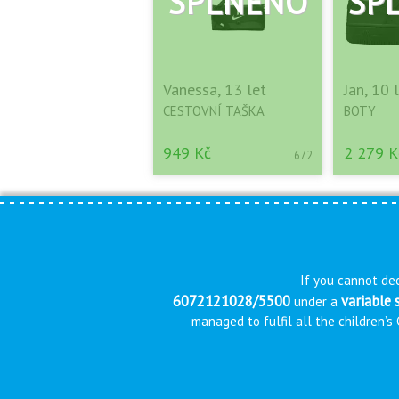
Vanessa, 13 let
Jan, 10 
CESTOVNÍ TAŠKA
BOTY
949 Kč
2 279 K
672
If you cannot dec
6072121028/5500
variable
under a
managed to fulfil all the children’