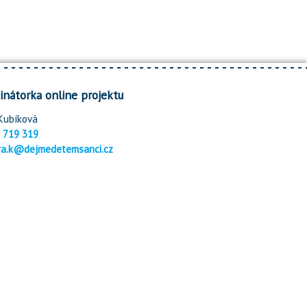
inátorka online projektu
Kubíková
 719 319
ra.k@dejmedetemsanci.cz