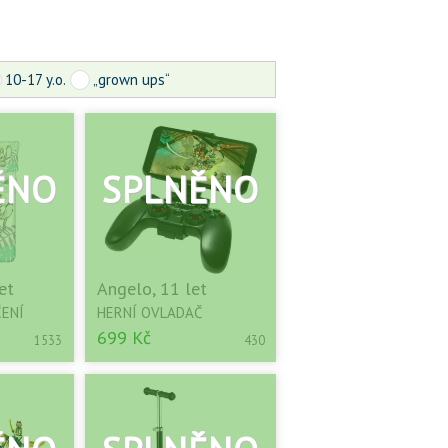
10-17 y.o.
„grown ups“
et
Angelo, 11 let
ENÍ
HERNÍ OVLADAČ
699 Kč
1533
430