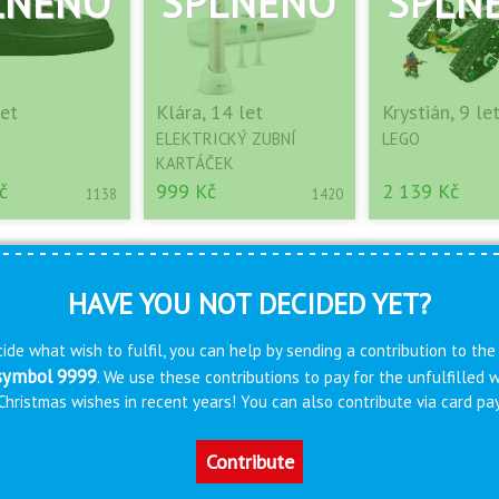
let
Klára, 14 let
Krystián, 9 le
ELEKTRICKÝ ZUBNÍ
LEGO
KARTÁČEK
č
999 Kč
2 139 Kč
1138
1420
HAVE YOU NOT DECIDED YET?
ide what wish to fulfil, you can help by sending a contribution to the
 symbol 9999
. We use these contributions to pay for the unfulfilled
s Christmas wishes in recent years! You can also contribute via card 
Contribute