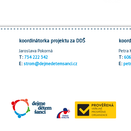
koordinátorka projektu za DDŠ
koord
Jaroslava Pokorná
Petra 
T:
734 222 342
T:
606
E:
strom@dejmedetemsanci.cz
E:
pet