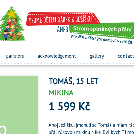
partners
acknowledgement
gallery
contact
TOMÁŠ, 15 LET
MIKINA
1 599 Kč
Ahoj Ježíšku, jmenuji se Tomáš a mám rád a
přál růžovou mikinu Nike. Byl bych Ti mo