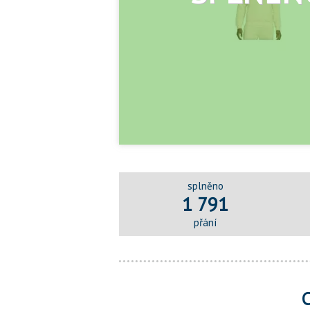
splněno
1 791
přání