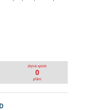
zbývá splnit
0
přání
D