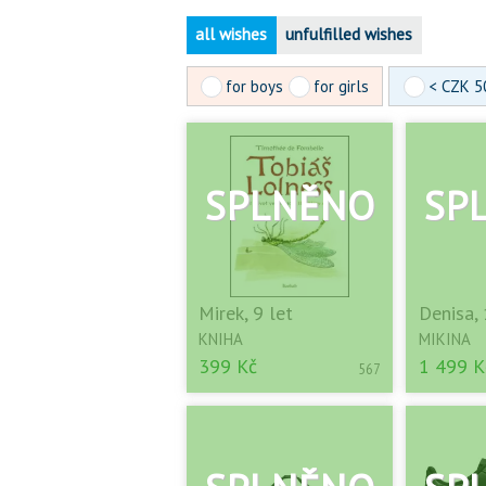
all wishes
unfulfilled wishes
for boys
for girls
< CZK 5
Mirek, 9 let
Denisa, 
KNIHA
MIKINA
399 Kč
1 499 K
567