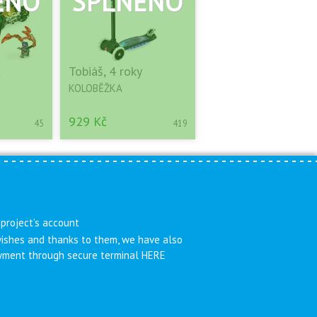
t
Tobiáš, 4 roky
KOLOBĚŽKA
929 Kč
45
419
 project’s account
 wishes and thanks to them, we have also
payment through secure terminal HERE