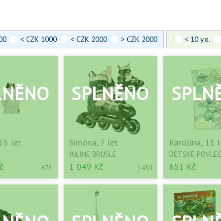
00
< CZK 1000
< CZK 2000
> CZK 2000
< 10 y.o.
15 let
Simona, 7 let
Karolína, 11 l
INLINE BRUSLE
DĚTSKÉ POVLEČ
č
1 049 Kč
651 Kč
676
1430