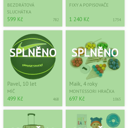
BEZDRÁTOVÁ
FIXY A POPISOVAČE
SLUCHÁTKA
599 Kč
1 240 Kč
782
1734
Pavel, 10 let
Maik, 4 roky
MÍČ
MONTESSORI HRAČKA
499 Kč
697 Kč
468
1065