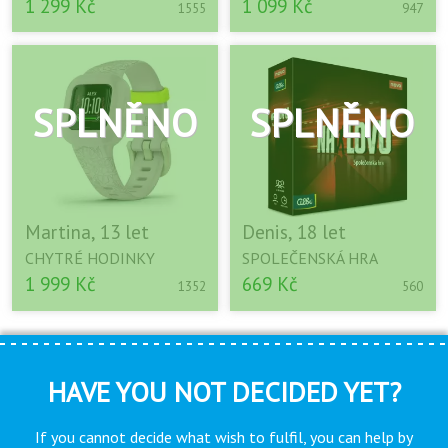
1 299 Kč
1 099 Kč
1555
947
Martina, 13 let
Denis, 18 let
CHYTRÉ HODINKY
SPOLEČENSKÁ HRA
1 999 Kč
669 Kč
1352
560
HAVE YOU NOT DECIDED YET?
If you cannot decide what wish to fulfil, you can help by