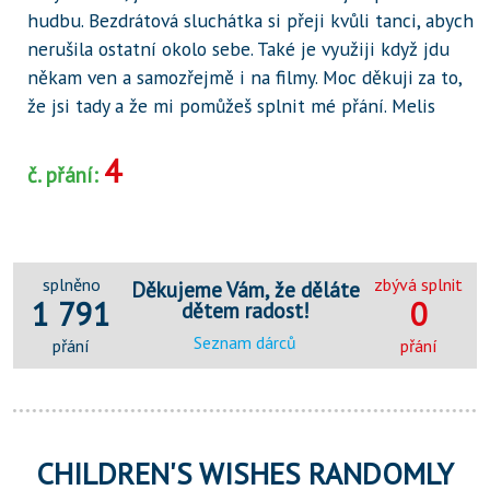
hudbu. Bezdrátová sluchátka si přeji kvůli tanci, abych
nerušila ostatní okolo sebe. Také je využiji když jdu
někam ven a samozřejmě i na filmy. Moc děkuji za to,
že jsi tady a že mi pomůžeš splnit mé přání. Melis
4
č. přání:
splněno
zbývá splnit
Děkujeme Vám, že děláte
1 791
0
dětem radost!
Seznam dárců
přání
přání
CHILDREN'S WISHES RANDOMLY