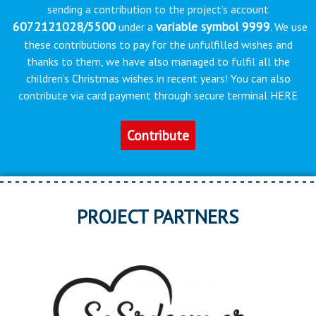
sending a contribution to the project’s account
6072121028/5500
variable symbol 9999
under a
. We use
these contributions to pay for the unfulfilled wishes and
thanks to them, we have also managed to fulfil all the
children’s Christmas wishes in recent years! You can also
contribute via card payment through secure terminal HERE
Contribute
PROJECT PARTNERS