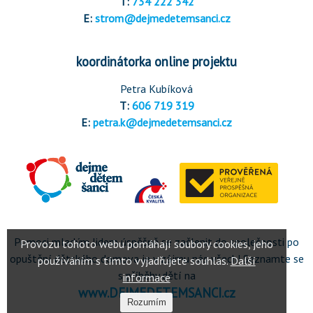
T:
734 222 342
E:
strom@dejmedetemsanci.cz
koordinátorka online projektu
Petra Kubíková
T:
606 719 319
E:
petra.k@dejmedetemsanci.cz
Pomoci mladým lidem úspěšně se začlenit do společnosti po
opuštění dětského domova je v zájmu nás všech! Seznamte se
s příběhy dětí na
www.DEJMEDETEMSANCI.cz