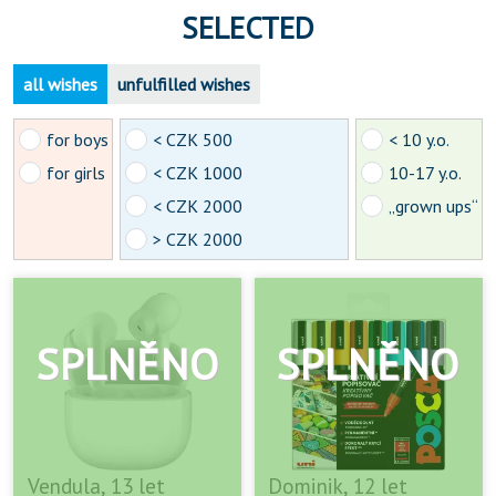
SELECTED
all wishes
unfulfilled wishes
for boys
< CZK 500
< 10 y.o.
for girls
< CZK 1000
10-17 y.o.
< CZK 2000
„grown ups“
> CZK 2000
Vendula, 13 let
Dominik, 12 let