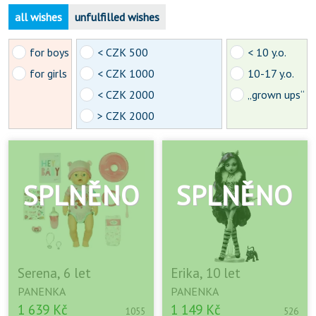
all wishes
unfulfilled wishes
for boys
< CZK 500
< 10 y.o.
for girls
< CZK 1000
10-17 y.o.
< CZK 2000
„grown ups“
> CZK 2000
Serena, 6 let
Erika, 10 let
PANENKA
PANENKA
1 639 Kč
1 149 Kč
1055
526