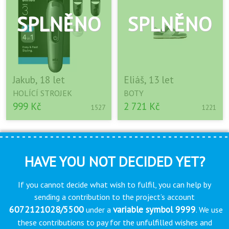
Jakub, 18 let
Eliáš, 13 let
HOLÍCÍ STROJEK
BOTY
999 Kč
2 721 Kč
1527
1221
HAVE YOU NOT DECIDED YET?
If you cannot decide what wish to fulfil, you can help by
sending a contribution to the project’s account
6072121028/5500
variable symbol 9999
under a
. We use
these contributions to pay for the unfulfilled wishes and