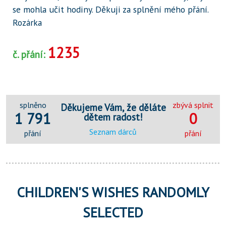
se mohla učit hodiny. Děkuji za splnění mého přání.
Rozárka
1235
č. přání:
splněno
zbývá splnit
Děkujeme Vám, že děláte
1 791
0
dětem radost!
Seznam dárců
přání
přání
CHILDREN'S WISHES RANDOMLY
SELECTED