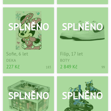
Sofie, 6 let
Filip, 17 let
DEKA
BOTY
227 Kč
2 849 Kč
183
99