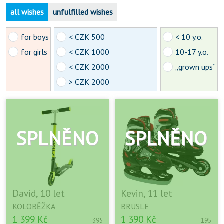
all wishes
unfulfilled wishes
for boys
< CZK 500
< 10 y.o.
for girls
< CZK 1000
10-17 y.o.
< CZK 2000
„grown ups“
> CZK 2000
David, 10 let
Kevin, 11 let
KOLOBĚŽKA
BRUSLE
1 399 Kč
1 390 Kč
395
195