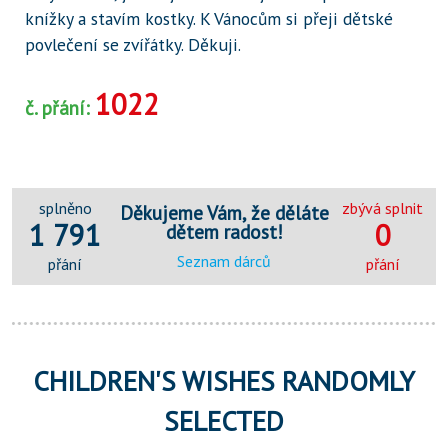
knížky a stavím kostky. K Vánocům si přeji dětské
povlečení se zvířátky. Děkuji.
1022
č. přání:
splněno
zbývá splnit
Děkujeme Vám, že děláte
1 791
0
dětem radost!
Seznam dárců
přání
přání
CHILDREN'S WISHES RANDOMLY
SELECTED