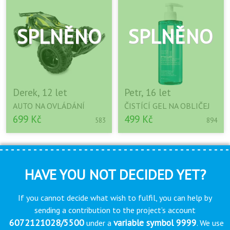
Derek, 12 let
Petr, 16 let
AUTO NA OVLÁDÁNÍ
ČISTÍCÍ GEL NA OBLIČEJ
699 Kč
499 Kč
583
894
HAVE YOU NOT DECIDED YET?
If you cannot decide what wish to fulfil, you can help by
sending a contribution to the project’s account
6072121028/5500
variable symbol 9999
under a
. We use