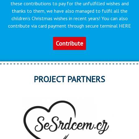
these contributions to pay for the unfulfilled wishes and
thanks to them, we have also managed to fulfil all the
children’s Christmas wishes in recent years! You can also
contribute via card payment through secure terminal HERE
Contribute
PROJECT PARTNERS