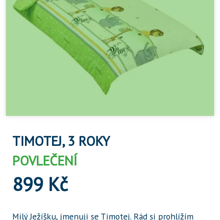
TIMOTEJ, 3 ROKY
POVLEČENÍ
899 Kč
Milý Ježíšku, jmenuji se Timotej. Rád si prohlížím