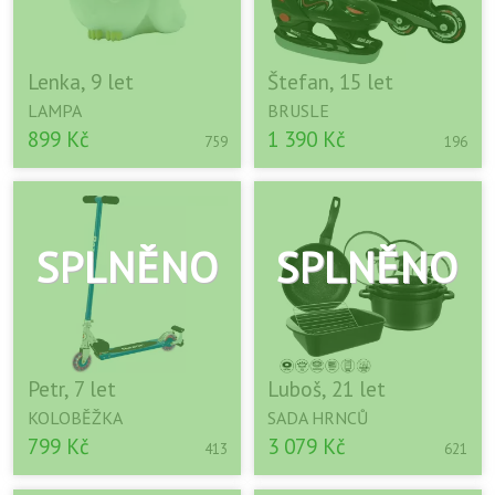
Lenka, 9 let
Štefan, 15 let
LAMPA
BRUSLE
899 Kč
1 390 Kč
759
196
Petr, 7 let
Luboš, 21 let
KOLOBĚŽKA
SADA HRNCŮ
799 Kč
3 079 Kč
413
621