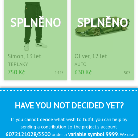
Simon, 13 let
Oliver, 12 let
TEPLÁKY
AUTO
750 Kč
630 Kč
1445
507
HAVE YOU NOT DECIDED YET?
If you cannot decide what wish to fulfil, you can help by
sending a contribution to the project’s account
6072121028/5500
variable symbol 9999
under a
. We use