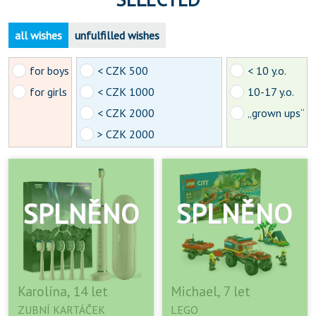
all wishes
unfulfilled wishes
for boys
< CZK 500
< 10 y.o.
for girls
< CZK 1000
10-17 y.o.
< CZK 2000
„grown ups“
> CZK 2000
Karolína, 14 let
Michael, 7 let
ZUBNÍ KARTÁČEK
LEGO