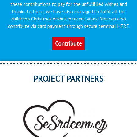
these contributions to pay for the unfulfilled wishes and
thanks to them, we have also managed to fulfil all the
children’s Christmas wishes in recent years! You can also
contribute via card payment through secure terminal HERE
Contribute
PROJECT PARTNERS