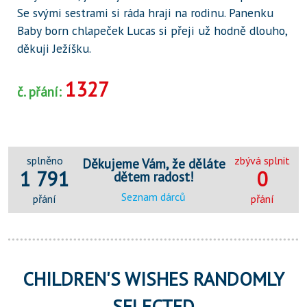
Se svými sestrami si ráda hraji na rodinu. Panenku
Baby born chlapeček Lucas si přeji už hodně dlouho,
děkuji Ježíšku.
1327
č. přání:
splněno
zbývá splnit
Děkujeme Vám, že děláte
1 791
0
dětem radost!
Seznam dárců
přání
přání
CHILDREN'S WISHES RANDOMLY
SELECTED