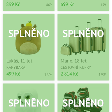
899 Kč
699 Kč
869
159
Lukáš, 11 let
Marie, 18 let
KAPYBARA
CESTOVNÍ KUFRY
499 Kč
2 814 Kč
1774
1408