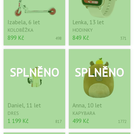
Izabela, 6 let
Lenka, 13 let
KOLOBĚŽKA
HODINKY
899 Kč
849 Kč
498
371
Daniel, 11 let
Anna, 10 let
DRES
KAPYBARA
1 199 Kč
499 Kč
817
1772