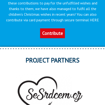
these contributions to pay for the unfulfilled wishes and
thanks to them, we have also managed to fulfil all the
children’s Christmas wishes in recent years! You can also
contribute via card payment through secure terminal HERE
Contribute
PROJECT PARTNERS