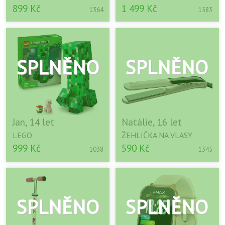
899 Kč
1 499 Kč
1364
1583
Jan, 14 let
Natálie, 16 let
LEGO
ŽEHLIČKA NA VLASY
999 Kč
590 Kč
1038
1345