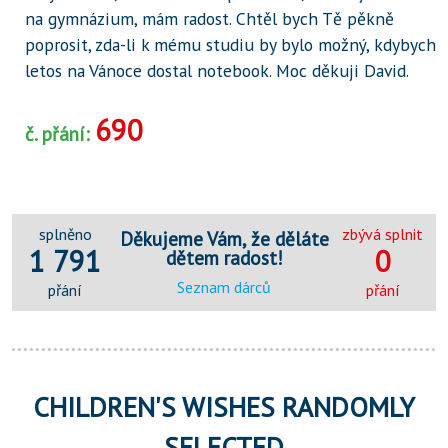
na gymnázium, mám radost. Chtěl bych Tě pěkně
poprosit, zda-li k mému studiu by bylo možný, kdybych
letos na Vánoce dostal notebook. Moc děkuji David.
690
č. přání:
splněno
zbývá splnit
Děkujeme Vám, že děláte
1 791
0
dětem radost!
Seznam dárců
přání
přání
CHILDREN'S WISHES RANDOMLY
SELECTED