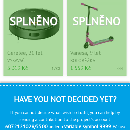
Gerelee, 21 let
Vanesa, 9 let
VYSAVAČ
KOLOBĚŽKA
5 319 Kč
1 559 Kč
1780
444
HAVE YOU NOT DECIDED YET?
If you cannot decide what wish to fulfil, you can help by
sending a contribution to the project’s account
6072121028/5500
variable symbol 9999
under a
. We use