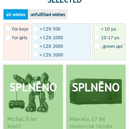
all wishes
unfulfilled wishes
for boys
< CZK 500
< 10 y.o.
for girls
< CZK 1000
10-17 y.o.
< CZK 2000
„grown ups“
> CZK 2000
Michal, 8 let
Marcela, 17 let
ROBOT
MIKROVLNÁ TROUBA