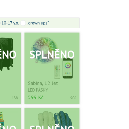
10-17 y.o.
„grown ups“
Sabina, 12 let
LED PÁSKY
599 Kč
138
906