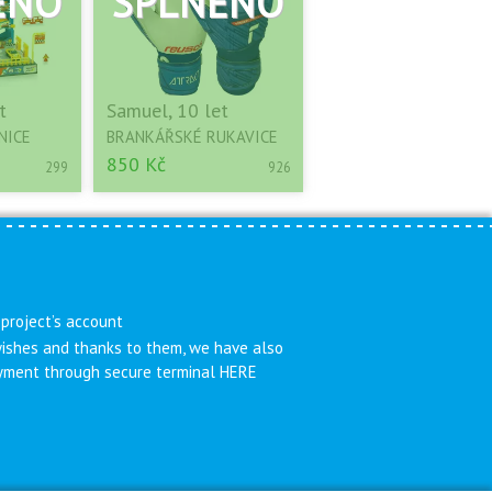
t
Samuel, 10 let
NICE
BRANKÁŘSKÉ RUKAVICE
850 Kč
299
926
 project’s account
 wishes and thanks to them, we have also
payment through secure terminal HERE