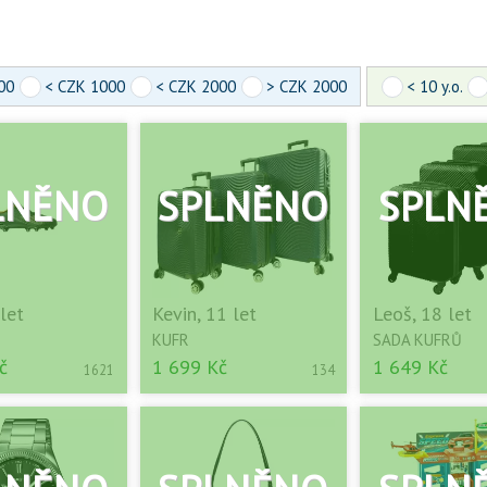
00
< CZK 1000
< CZK 2000
> CZK 2000
< 10 y.o.
 let
Kevin, 11 let
Leoš, 18 let
KUFR
SADA KUFRŮ
č
1 699 Kč
1 649 Kč
1621
134