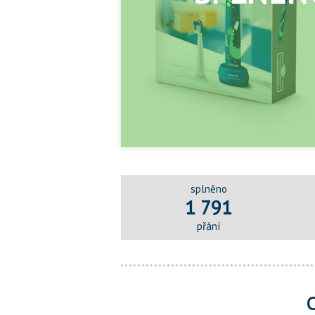
splněno
1 791
přání