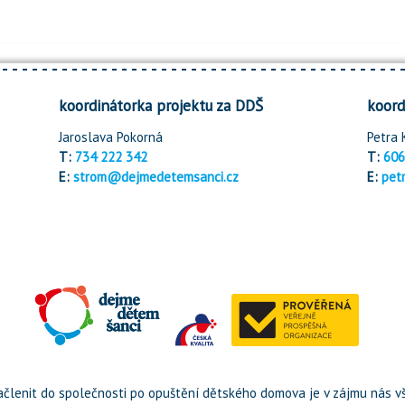
koordinátorka projektu za DDŠ
koord
Jaroslava Pokorná
Petra 
T:
734 222 342
T:
606
E:
strom@dejmedetemsanci.cz
E:
pet
členit do společnosti po opuštění dětského domova je v zájmu nás vš