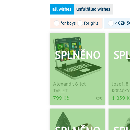
all wishes
unfulfilled wishes
for boys
for girls
< CZK 5
Alexandr, 6 let
Josef, 8
TABLET
KOPAČKY
799 Kč
1 059 K
825