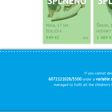
Nela, 17 let
Šimon, 
ŽEHLIČKA
HODINKY
849 Kč
1 489 K
434
If you cannot dec
6072121028/5500
variable
under a
managed to fulfil all the children’