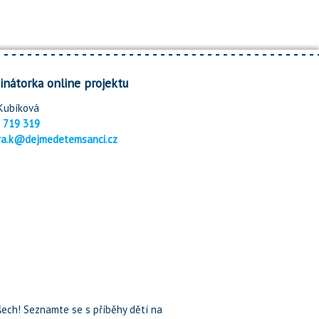
inátorka online projektu
Kubíková
 719 319
ra.k@dejmedetemsanci.cz
ech! Seznamte se s příběhy dětí na