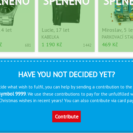
14 let
Lucie, 17 let
Miroslav, 5 le
KABELKA
PARKOVACÍ STA
č
1 190 Kč
469 Kč
681
1442
HAVE YOU NOT DECIDED YET?
ide what wish to fulfil, you can help by sending a contribution to the
 symbol 9999
. We use these contributions to pay for the unfulfilled
s Christmas wishes in recent years! You can also contribute via card 
Contribute