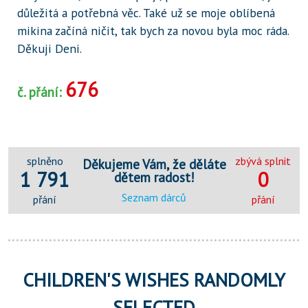
důležitá a potřebná věc. Také už se moje oblíbená
mikina začíná ničit, tak bych za novou byla moc ráda.
Děkuji Deni.
676
č. přání:
splněno
zbývá splnit
Děkujeme Vám, že děláte
1 791
0
dětem radost!
Seznam dárců
přání
přání
CHILDREN'S WISHES RANDOMLY
SELECTED