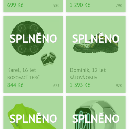
699 Kč
1 290 Kč
980
798
Karel, 16 let
Dominik, 12 let
BOXOVACÍ TERČ
SÁLOVÁ OBUV
844 Kč
1 393 Kč
623
928