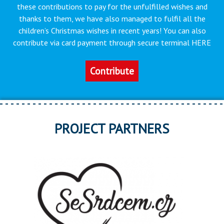
these contributions to pay for the unfulfilled wishes and
thanks to them, we have also managed to fulfil all the
children’s Christmas wishes in recent years! You can also
contribute via card payment through secure terminal HERE
Contribute
PROJECT PARTNERS