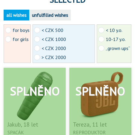
all wishes
unfulfilled wishes
for boys
< CZK 500
< 10 y.o.
for girls
< CZK 1000
10-17 y.o.
< CZK 2000
„grown ups“
> CZK 2000
Jakub, 18 let
Tereza, 11 let
SPACÁK
REPRODUKTOR