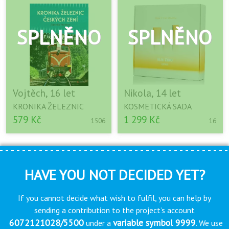
Vojtěch, 16 let
Nikola, 14 let
KRONIKA ŽELEZNIC
KOSMETICKÁ SADA
579 Kč
1 299 Kč
1506
16
HAVE YOU NOT DECIDED YET?
If you cannot decide what wish to fulfil, you can help by
sending a contribution to the project’s account
6072121028/5500
variable symbol 9999
under a
. We use