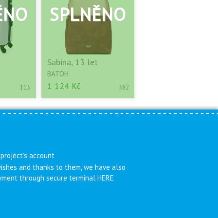
t
Sabina, 13 let
BATOH
1 124 Kč
113
382
 project’s account
 wishes and thanks to them, we have also
payment through secure terminal HERE