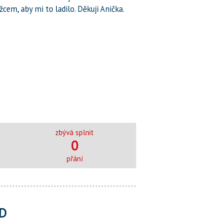
žcem, aby mi to ladilo. Děkuji Anička.
zbývá splnit
0
přání
D