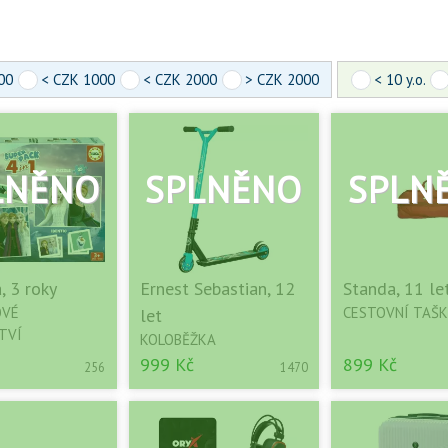
00
< CZK 1000
< CZK 2000
> CZK 2000
< 10 y.o.
, 3 roky
Ernest Sebastian, 12
Standa, 11 le
OVÉ
CESTOVNÍ TAŠ
let
TVÍ
KOLOBĚŽKA
999 Kč
899 Kč
256
1470