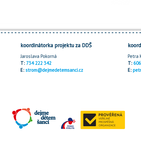
koordinátorka projektu za DDŠ
koord
Jaroslava Pokorná
Petra 
T:
734 222 342
T:
606
E:
strom@dejmedetemsanci.cz
E:
pet