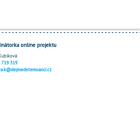
inátorka online projektu
Kubíková
 719 319
ra.k@dejmedetemsanci.cz