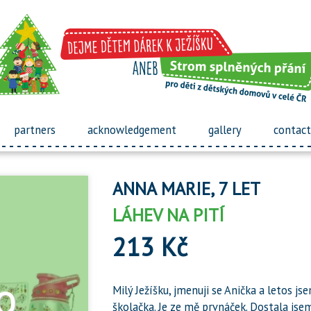
partners
acknowledgement
gallery
contact
ANNA MARIE, 7 LET
LÁHEV NA PITÍ
213 Kč
Milý Ježíšku, jmenuji se Anička a letos j
školačka. Je ze mě prvnáček. Dostala js