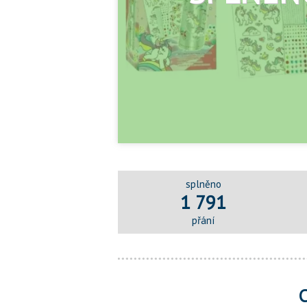
splněno
1 791
přání