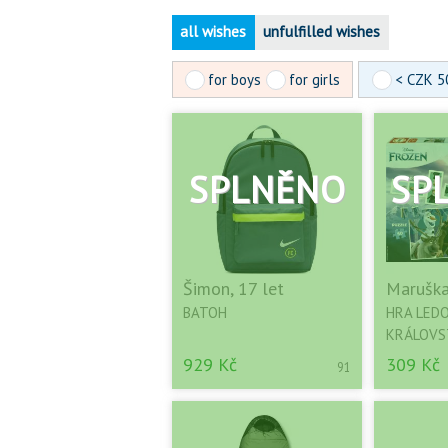
all wishes
unfulfilled wishes
for boys
for girls
< CZK 5
Šimon, 17 let
Maruška
BATOH
HRA LED
KRÁLOVS
929 Kč
309 Kč
91