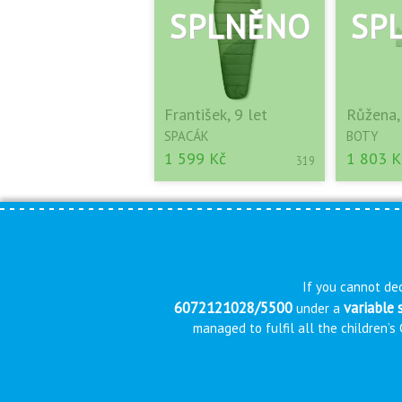
František, 9 let
Růžena,
SPACÁK
BOTY
1 599 Kč
1 803 K
319
If you cannot dec
6072121028/5500
variable
under a
managed to fulfil all the children’