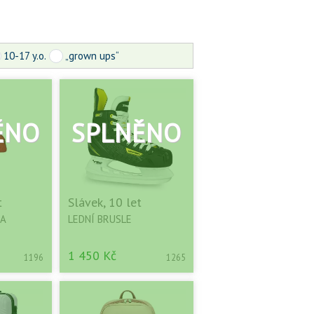
10-17 y.o.
„grown ups“
t
Slávek, 10 let
KA
LEDNÍ BRUSLE
1 450 Kč
1196
1265