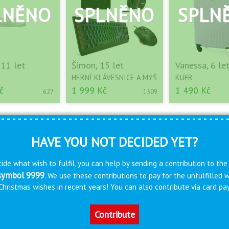
 11 let
Šimon, 15 let
Vanessa, 6 le
HERNÍ KLÁVESNICE A MYŠ
KUFR
č
1 999 Kč
1 490 Kč
627
1309
HAVE YOU NOT DECIDED YET?
ide what wish to fulfil, you can help by sending a contribution to the
 symbol 9999
. We use these contributions to pay for the unfulfilled
s Christmas wishes in recent years! You can also contribute via card 
Contribute