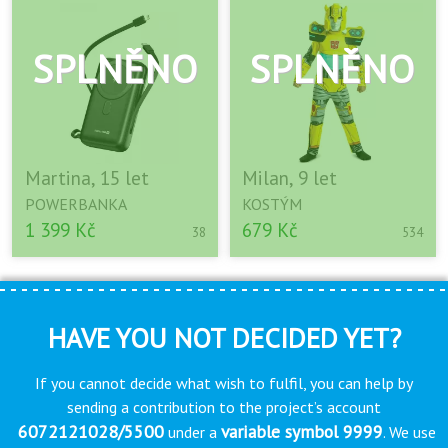
Martina, 15 let
Milan, 9 let
POWERBANKA
KOSTÝM
1 399 Kč
679 Kč
38
534
HAVE YOU NOT DECIDED YET?
If you cannot decide what wish to fulfil, you can help by
sending a contribution to the project’s account
6072121028/5500
variable symbol 9999
under a
. We use