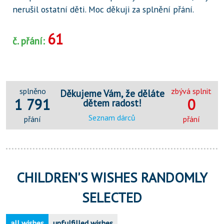
nerušil ostatní děti. Moc děkuji za splnění přání.
61
č. přání:
splněno
zbývá splnit
Děkujeme Vám, že děláte
1 791
0
dětem radost!
Seznam dárců
přání
přání
CHILDREN'S WISHES RANDOMLY
SELECTED
all wishes
unfulfilled wishes