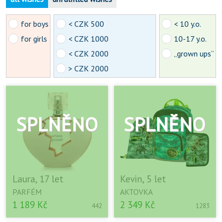
for boys
< CZK 500
< 10 y.o.
for girls
< CZK 1000
10-17 y.o.
< CZK 2000
„grown ups“
> CZK 2000
Laura, 17 let
Kevin, 5 let
PARFÉM
AKTOVKA
1 189 Kč
2 349 Kč
442
1283