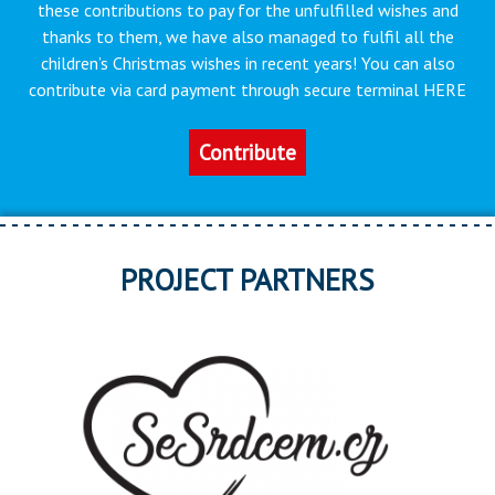
these contributions to pay for the unfulfilled wishes and
thanks to them, we have also managed to fulfil all the
children’s Christmas wishes in recent years! You can also
contribute via card payment through secure terminal HERE
Contribute
PROJECT PARTNERS