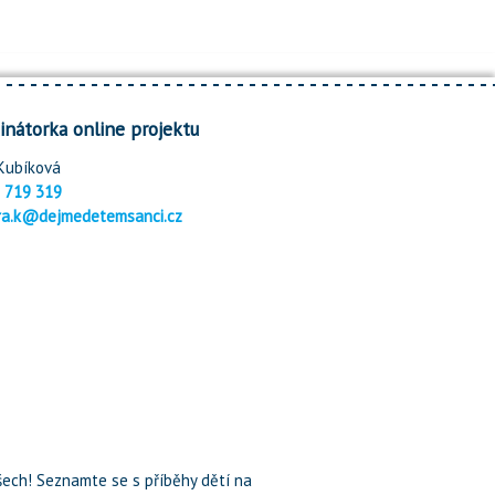
inátorka online projektu
Kubíková
 719 319
ra.k@dejmedetemsanci.cz
ech! Seznamte se s příběhy dětí na