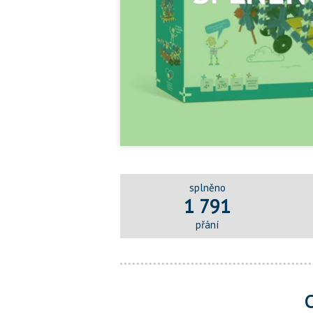
splněno
1 791
přání