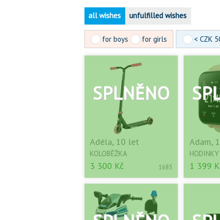
all wishes
unfulfilled wishes
for boys
for girls
< CZK 5
Adéla, 10 let
Adam, 1
KOLOBĚŽKA
HODINKY
3 300 Kč
1 399 K
1685