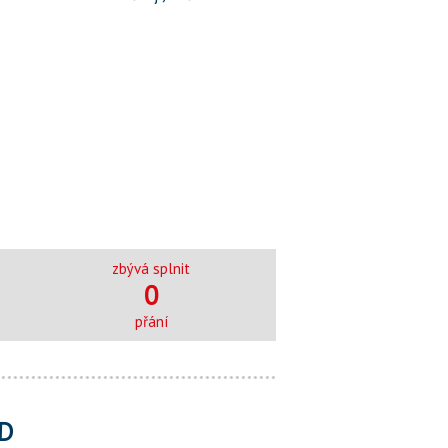
zbývá splnit
0
přání
D