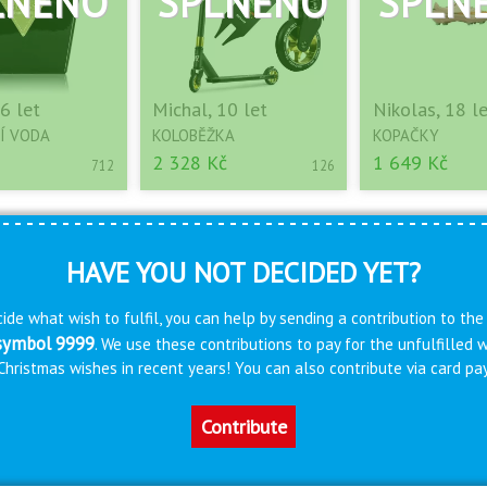
6 let
Michal, 10 let
Nikolas, 18 l
Í VODA
KOLOBĚŽKA
KOPAČKY
2 328 Kč
1 649 Kč
712
126
HAVE YOU NOT DECIDED YET?
ide what wish to fulfil, you can help by sending a contribution to the
 symbol 9999
. We use these contributions to pay for the unfulfilled
s Christmas wishes in recent years! You can also contribute via card 
Contribute