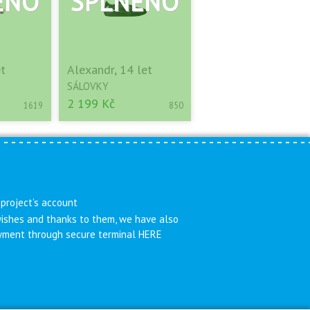
et
Alexandr, 14 let
SÁLOVKY
2 199 Kč
1619
850
 project’s account
 wishes and thanks to them, we have also
payment through secure terminal HERE