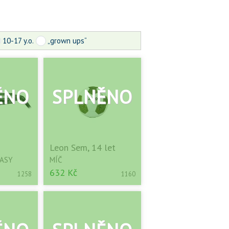
10-17 y.o.
„grown ups“
Leon Sem, 14 let
LASY
MÍČ
632 Kč
1258
1160