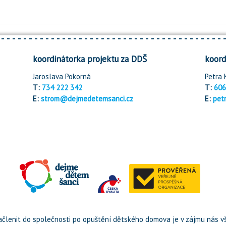
koordinátorka projektu za DDŠ
koord
Jaroslava Pokorná
Petra 
T:
734 222 342
T:
606
E:
strom@dejmedetemsanci.cz
E:
pet
členit do společnosti po opuštění dětského domova je v zájmu nás vš