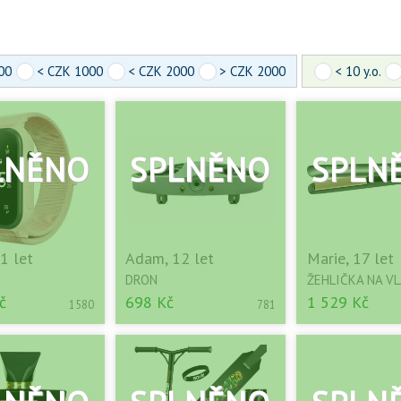
00
< CZK 1000
< CZK 2000
> CZK 2000
< 10 y.o.
1 let
Adam, 12 let
Marie, 17 let
DRON
ŽEHLIČKA NA V
č
698 Kč
1 529 Kč
1580
781