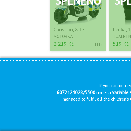
Christian, 8 let
Lenka, 1
MOTORKA
TOALETN
2 219 Kč
519 Kč
1115
If you cannot dec
6072121028/5500
variable
under a
managed to fulfil all the children’