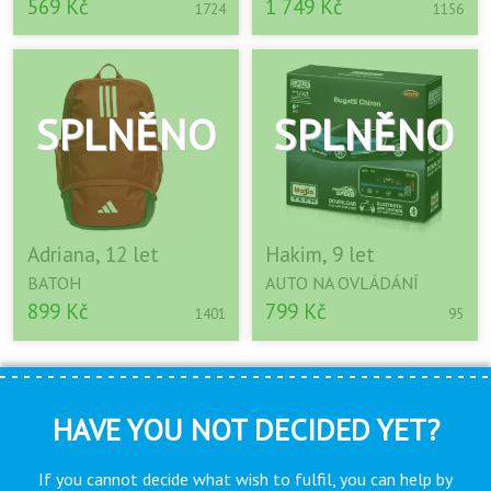
569 Kč
1 749 Kč
1724
1156
Adriana, 12 let
Hakim, 9 let
BATOH
AUTO NA OVLÁDÁNÍ
899 Kč
799 Kč
1401
95
HAVE YOU NOT DECIDED YET?
If you cannot decide what wish to fulfil, you can help by