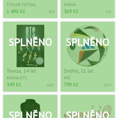
STOLNÍ FOTBAL
KNIHA
1 490 Kč
369 Kč
859
571
Tereza, 14 let
Ondřej, 11 let
KNIHA BTS
MÍČ
349 Kč
799 Kč
1617
1377