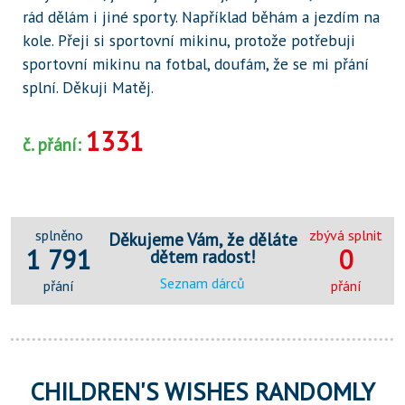
rád dělám i jiné sporty. Například běhám a jezdím na
kole. Přeji si sportovní mikinu, protože potřebuji
sportovní mikinu na fotbal, doufám, že se mi přání
splní. Děkuji Matěj.
1331
č. přání:
splněno
zbývá splnit
Děkujeme Vám, že děláte
1 791
0
dětem radost!
Seznam dárců
přání
přání
CHILDREN'S WISHES RANDOMLY