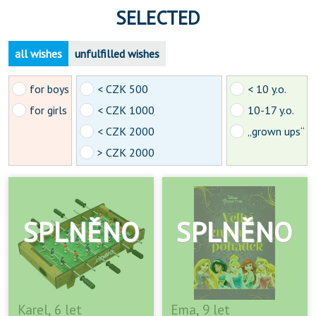
SELECTED
all wishes
unfulfilled wishes
for boys
< CZK 500
< 10 y.o.
for girls
< CZK 1000
10-17 y.o.
< CZK 2000
„grown ups“
> CZK 2000
Karel, 6 let
Ema, 9 let