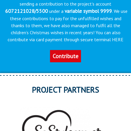
sending a contribution to the project’s account
6072121028/5500
variable symbol 9999
under a
. We use
these contributions to pay for the unfulfilled wishes and
thanks to them, we have also managed to fulfil all the
children’s Christmas wishes in recent years! You can also
contribute via card payment through secure terminal HERE
Contribute
PROJECT PARTNERS