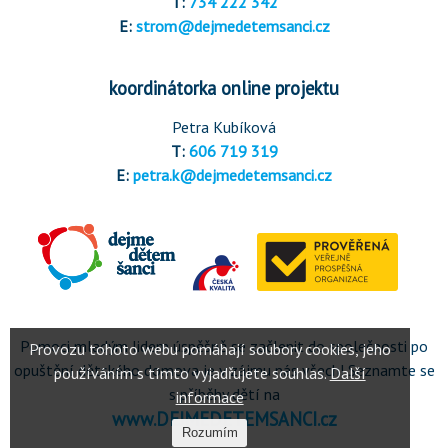
T:
734 222 342
E:
strom@dejmedetemsanci.cz
koordinátorka online projektu
Petra Kubíková
T:
606 719 319
E:
petra.k@dejmedetemsanci.cz
Pomoci mladým lidem úspěšně se začlenit do společnosti po
opuštění dětského domova je v zájmu nás všech! Seznamte se
s příběhy dětí na
www.DEJMEDETEMSANCI.cz