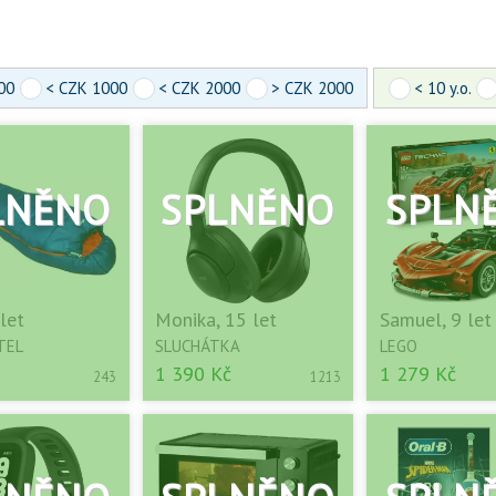
00
< CZK 1000
< CZK 2000
> CZK 2000
< 10 y.o.
 let
Monika, 15 let
Samuel, 9 let
TEL
SLUCHÁTKA
LEGO
1 390 Kč
1 279 Kč
243
1213