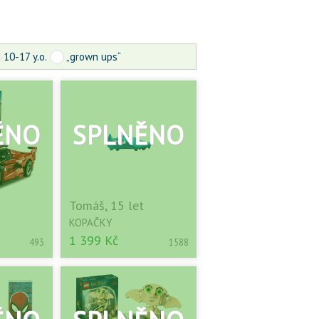
10-17 y.o.
„grown ups“
Tomáš, 15 let
KOPAČKY
1 399 Kč
493
1588