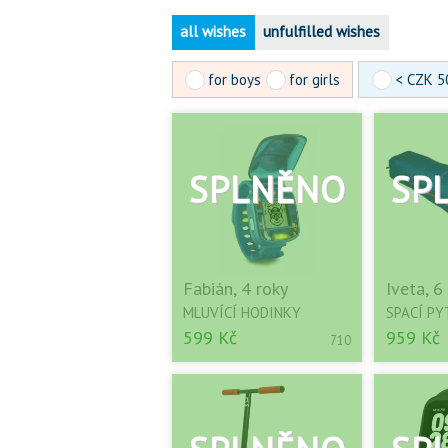
all wishes
unfulfilled wishes
for boys
for girls
< CZK 5
Fabián, 4 roky
Iveta, 6
MLUVÍCÍ HODINKY
SPACÍ PY
599 Kč
959 Kč
710