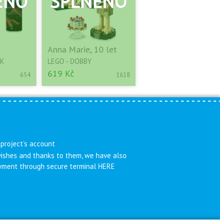
Anna Marie, 10 let
EK
LEGO - DOBBY
619 Kč
654
1618
 project’s account
 wishes and thanks to them, we have also
payment through secure terminal HERE