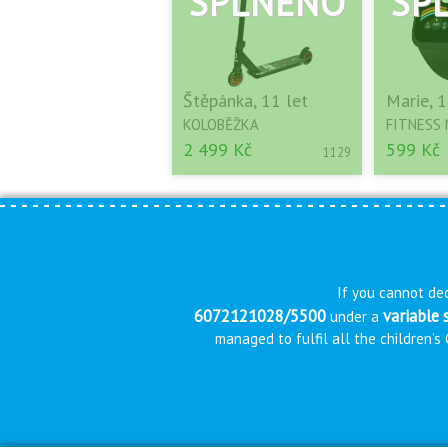
Štěpánka, 11 let
Marie, 1
KOLOBĚŽKA
FITNESS
2 499 Kč
599 Kč
1129
If you cannot dec
6072121028/5500
variable
under a
managed to fulfil all the children’