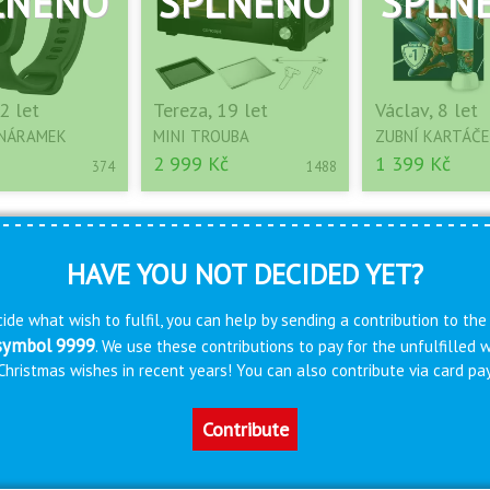
2 let
Tereza, 19 let
Václav, 8 let
 NÁRAMEK
MINI TROUBA
ZUBNÍ KARTÁČ
2 999 Kč
1 399 Kč
374
1488
HAVE YOU NOT DECIDED YET?
ide what wish to fulfil, you can help by sending a contribution to the
 symbol 9999
. We use these contributions to pay for the unfulfilled
s Christmas wishes in recent years! You can also contribute via card 
Contribute