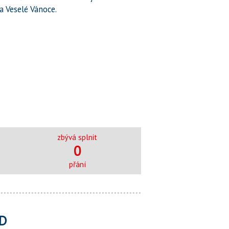
 a Veselé Vánoce.
zbývá splnit
0
přání
D