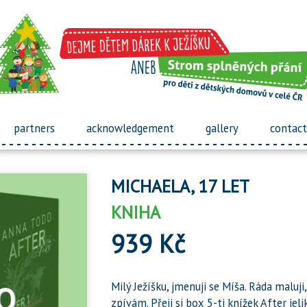
partners
acknowledgement
gallery
contact
MICHAELA, 17 LET
KNIHA
939 Kč
Milý Ježíšku, jmenuji se Míša. Ráda maluji
zpívám. Přeji si box 5-ti knížek After j