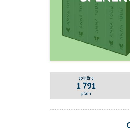
splněno
1 791
přání