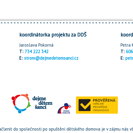
koordinátorka projektu za DDŠ
koord
Jaroslava Pokorná
Petra 
T:
734 222 342
T:
606
E:
strom@dejmedetemsanci.cz
E:
pet
členit do společnosti po opuštění dětského domova je v zájmu nás vš