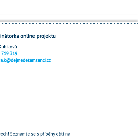
inátorka online projektu
Kubíková
 719 319
ra.k@dejmedetemsanci.cz
ech! Seznamte se s příběhy dětí na