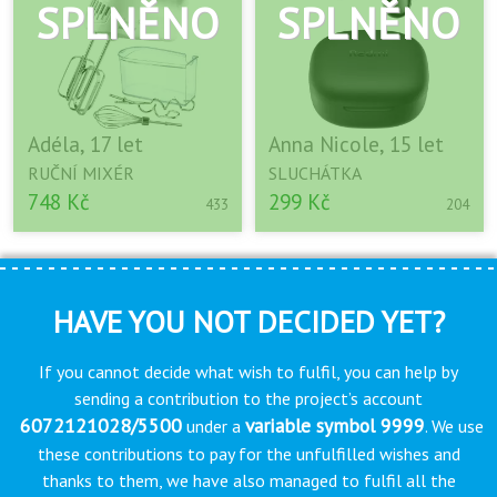
Adéla, 17 let
Anna Nicole, 15 let
RUČNÍ MIXÉR
SLUCHÁTKA
748 Kč
299 Kč
433
204
HAVE YOU NOT DECIDED YET?
If you cannot decide what wish to fulfil, you can help by
sending a contribution to the project’s account
6072121028/5500
variable symbol 9999
under a
. We use
these contributions to pay for the unfulfilled wishes and
thanks to them, we have also managed to fulfil all the