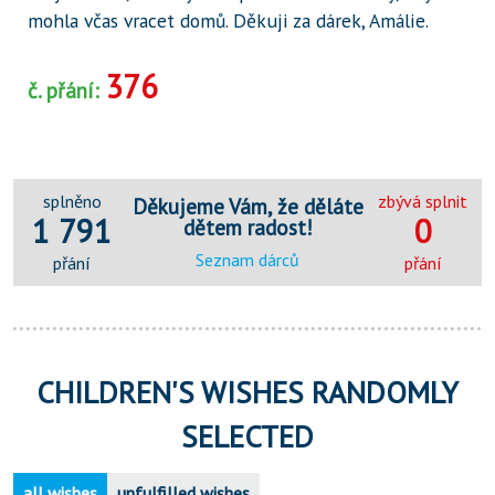
mohla včas vracet domů. Děkuji za dárek, Amálie.
376
č. přání:
splněno
zbývá splnit
Děkujeme Vám, že děláte
1 791
0
dětem radost!
Seznam dárců
přání
přání
CHILDREN'S WISHES RANDOMLY
SELECTED
all wishes
unfulfilled wishes