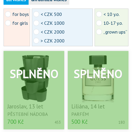
for boys
< CZK 500
< 10 y.o.
for girls
< CZK 1000
10-17 y.o.
< CZK 2000
„grown ups“
> CZK 2000
Jaroslav, 13 let
Liliána, 14 let
PĚSTEBNÍ NÁDOBA
PARFÉM
700 Kč
500 Kč
453
180