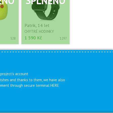
Patrik, 14 let
CHYTRÉ HODINKY
1 590 Kč
528
1297
 project’s account
 wishes and thanks to them, we have also
payment through secure terminal HERE