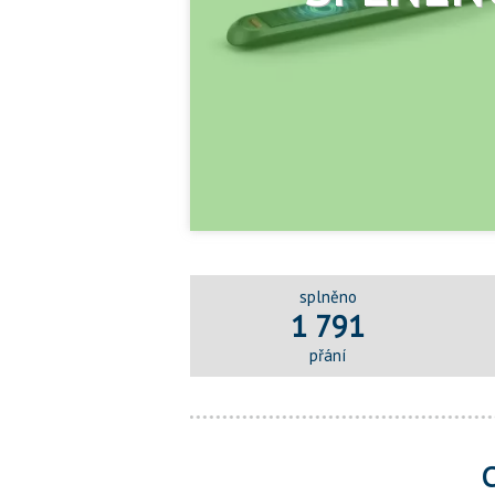
splněno
1 791
přání