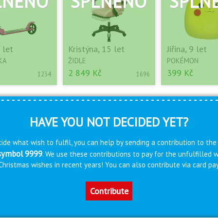
 let
Kristýna, 15 let
Jiřina, 9 let
KA
ŽIDLE
POKÉMON
2 849 Kč
399 Kč
1234
1696
HAVE YOU NOT DECIDED YET?
ide what wish to fulfil, you can help by sending a contribution to the
 symbol 9999
. We use these contributions to pay for the unfulfilled
s Christmas wishes in recent years! You can also contribute via card 
Contribute