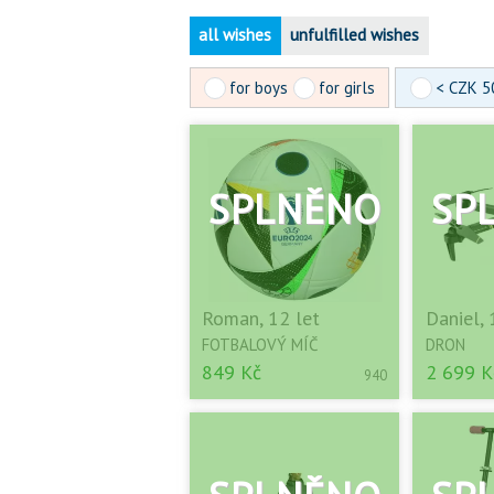
all wishes
unfulfilled wishes
for boys
for girls
< CZK 5
Roman, 12 let
Daniel, 
FOTBALOVÝ MÍČ
DRON
849 Kč
2 699 K
940