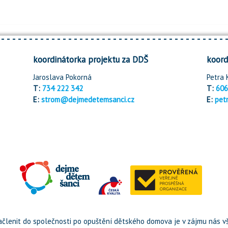
koordinátorka projektu za DDŠ
koord
Jaroslava Pokorná
Petra 
T:
734 222 342
T:
606
E:
strom@dejmedetemsanci.cz
E:
pet
členit do společnosti po opuštění dětského domova je v zájmu nás vš