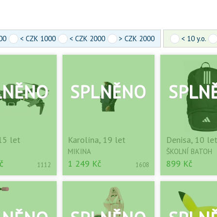
00
< CZK 1000
< CZK 2000
> CZK 2000
< 10 y.o.
15 let
Karolína, 19 let
Denisa, 10 le
MIKINA
ŠKOLNÍ BATOH
č
1 249 Kč
899 Kč
1112
1608