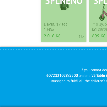
David, 17 let
Molly, 6
BUNDA
KOLOBĚŽ
2 016 Kč
699 Kč
133
If you cannot dec
6072121028/5500
variable
under a
managed to fulfil all the children’