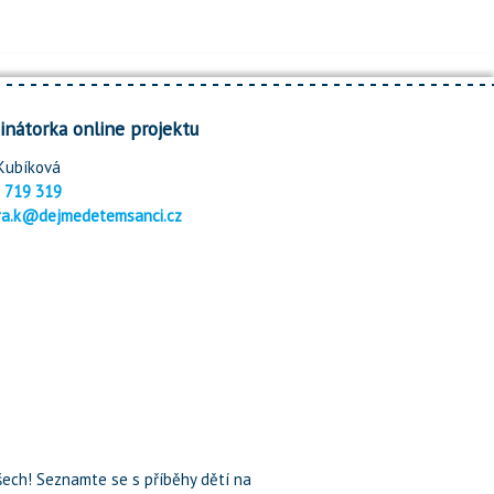
inátorka online projektu
Kubíková
 719 319
ra.k@dejmedetemsanci.cz
ech! Seznamte se s příběhy dětí na