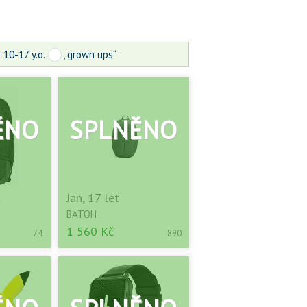
10-17 y.o.
„grown ups“
t
Jan, 17 let
BATOH
1 560 Kč
74
890