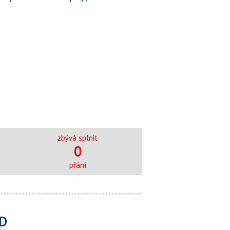
zbývá splnit
0
přání
D