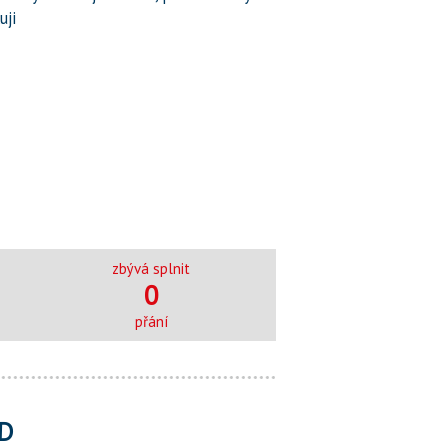
uji
zbývá splnit
0
přání
D