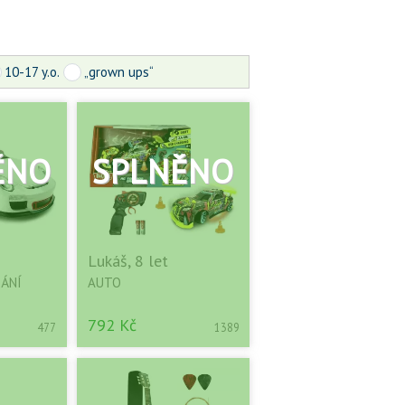
10-17 y.o.
„grown ups“
Lukáš, 8 let
ÁNÍ
AUTO
792 Kč
477
1389