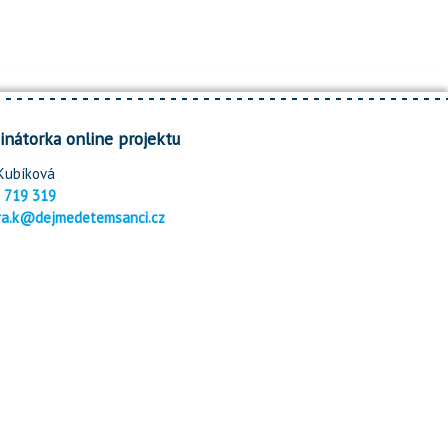
inátorka online projektu
Kubíková
 719 319
ra.k@dejmedetemsanci.cz