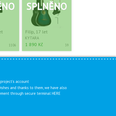
et
Filip, 17 let
KYTARA
1 890 Kč
1106
39
 project’s account
 wishes and thanks to them, we have also
payment through secure terminal HERE