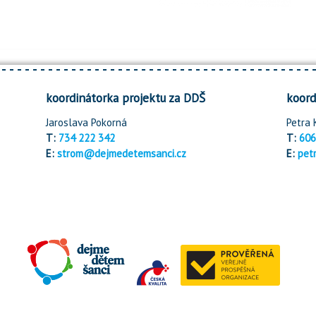
koordinátorka projektu za DDŠ
koord
Jaroslava Pokorná
Petra 
T:
734 222 342
T:
606
E:
strom@dejmedetemsanci.cz
E:
pet