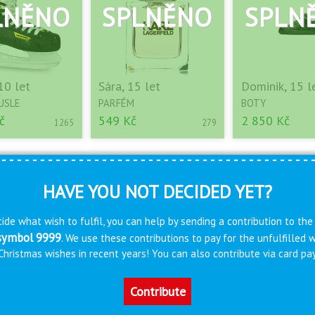
10 let
Sára, 15 let
Dominik, 15 l
USLE
PARFÉM
BOTY
č
549 Kč
2 850 Kč
1265
279
HAVE YOU NOT DECIDED YET?
ide what wish to fulfil, you can help by sending a contribution to the
 symbol 9999
. We use these contributions to pay for the unfulfilled
s Christmas wishes in recent years! You can also contribute via card 
Contribute