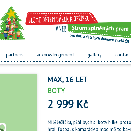
partners
acknowledgement
gallery
contact
MAX, 16 LET
BOTY
2 999 Kč
Milý Ježíšku, přál bych si boty Nike, prot
hraji fotbal s kamarády a moc mě to baví.