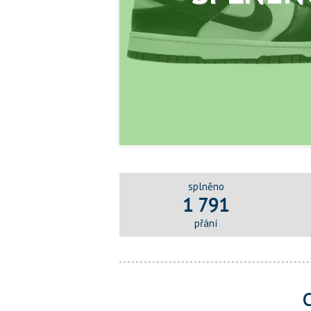
splněno
1 791
přání