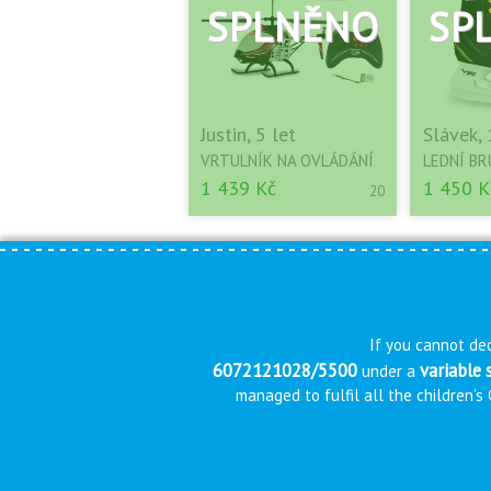
Justin, 5 let
Slávek, 
VRTULNÍK NA OVLÁDÁNÍ
LEDNÍ BR
1 439 Kč
1 450 K
20
If you cannot dec
6072121028/5500
variable
under a
managed to fulfil all the children’