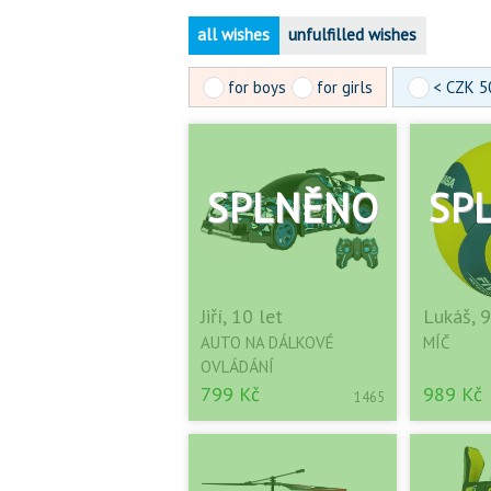
all wishes
unfulfilled wishes
for boys
for girls
< CZK 5
Jiří, 10 let
Lukáš, 9
AUTO NA DÁLKOVÉ
MÍČ
OVLÁDÁNÍ
799 Kč
989 Kč
1465