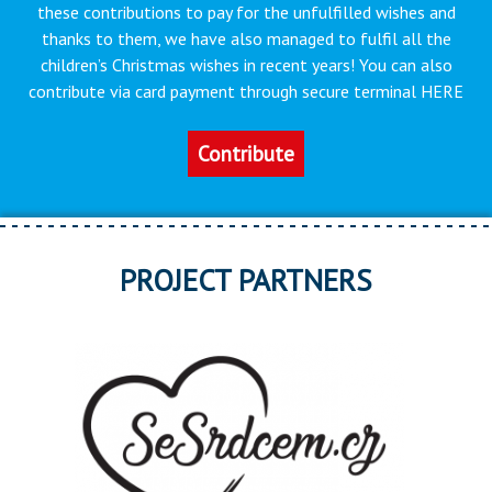
these contributions to pay for the unfulfilled wishes and
thanks to them, we have also managed to fulfil all the
children’s Christmas wishes in recent years! You can also
contribute via card payment through secure terminal HERE
Contribute
PROJECT PARTNERS