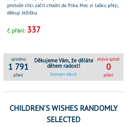
protože chci začít chodit do fitka. Moc si tašku přeji,
děkuji Ježíšku.
337
č. přání:
splněno
zbývá splnit
Děkujeme Vám, že děláte
1 791
0
dětem radost!
Seznam dárců
přání
přání
CHILDREN'S WISHES RANDOMLY
SELECTED