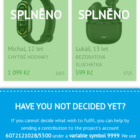
Michal, 12 let
Lukáš, 13 let
CHYTRÉ HODINKY
BEZDRÁTOVÁ
SLUCHÁTKA
1 099 Kč
599 Kč
1615
1725
HAVE YOU NOT DECIDED YET?
If you cannot decide what wish to fulfil, you can help by
sending a contribution to the project’s account
6072121028/5500
variable symbol 9999
under a
. We use