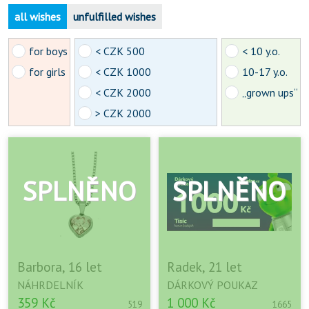
all wishes
unfulfilled wishes
for boys
< CZK 500
< 10 y.o.
for girls
< CZK 1000
10-17 y.o.
< CZK 2000
„grown ups“
> CZK 2000
Barbora, 16 let
Radek, 21 let
NÁHRDELNÍK
DÁRKOVÝ POUKAZ
359 Kč
1 000 Kč
519
1665