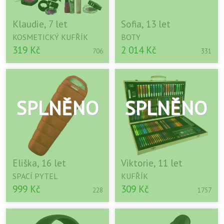
Klaudie, 7 let
Sofia, 13 let
KOSMETICKÝ KUFŘÍK
BOTY
319 Kč
2 014 Kč
706
331
Eliška, 16 let
Viktorie, 11 let
SPACÍ PYTEL
KUFŘÍK
999 Kč
309 Kč
228
1757