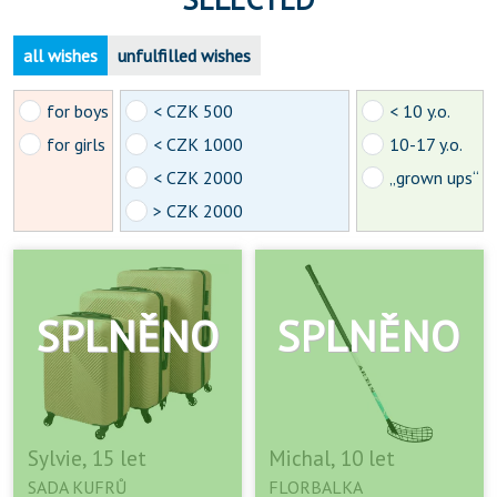
all wishes
unfulfilled wishes
for boys
< CZK 500
< 10 y.o.
for girls
< CZK 1000
10-17 y.o.
< CZK 2000
„grown ups“
> CZK 2000
Sylvie, 15 let
Michal, 10 let
SADA KUFRŮ
FLORBALKA