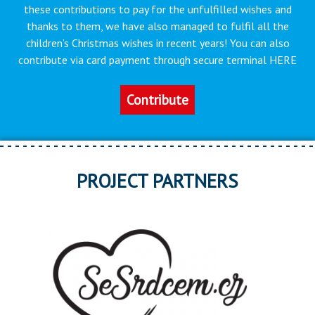
these contributions to pay for the unfulfilled wishes and
thanks to them, we have also managed to fulfil all the
children’s Christmas wishes in recent years! You can also
contribute via card payment through secure terminal HERE
Contribute
PROJECT PARTNERS