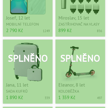
Josef, 12 let
Miroslav, 15 let
MOBILNÍ TELEFON
ZASTŘIHOVAČ NA VLASY
2 790 Kč
899 Kč
1249
856
Jana, 11 let
Eleanor, 8 let
SADA KUFRŮ
KOLOBĚŽKA
1 890 Kč
1 359 Kč
339
497