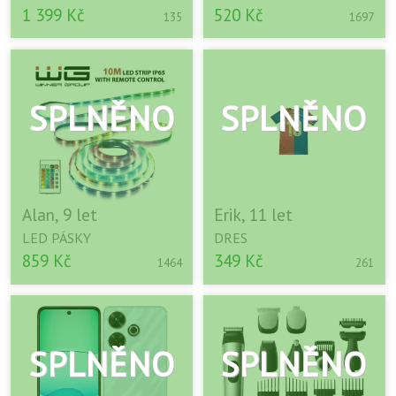
1 399 Kč
520 Kč
135
1697
Alan, 9 let
Erik, 11 let
LED PÁSKY
DRES
859 Kč
349 Kč
1464
261