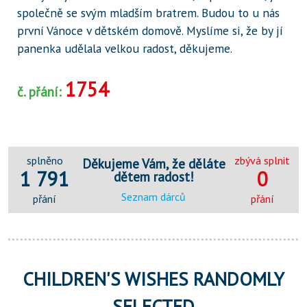
společně se svým mladším bratrem. Budou to u nás
první Vánoce v dětském domově. Myslíme si, že by jí
panenka udělala velkou radost, děkujeme.
1754
č. přání:
splněno
zbývá splnit
Děkujeme Vám, že děláte
1 791
0
dětem radost!
Seznam dárců
přání
přání
CHILDREN'S WISHES RANDOMLY
SELECTED