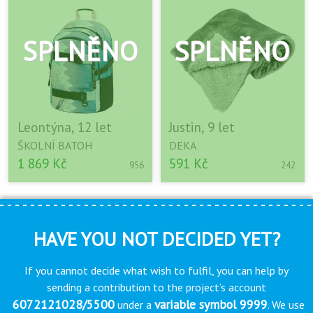
Leontýna, 12 let
Justin, 9 let
ŠKOLNÍ BATOH
DEKA
1 869 Kč
591 Kč
956
242
HAVE YOU NOT DECIDED YET?
If you cannot decide what wish to fulfil, you can help by
sending a contribution to the project’s account
6072121028/5500
variable symbol 9999
under a
. We use