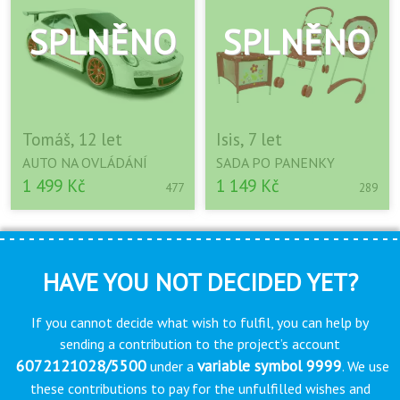
Tomáš, 12 let
Isis, 7 let
AUTO NA OVLÁDÁNÍ
SADA PO PANENKY
1 499 Kč
1 149 Kč
477
289
HAVE YOU NOT DECIDED YET?
If you cannot decide what wish to fulfil, you can help by
sending a contribution to the project’s account
6072121028/5500
variable symbol 9999
under a
. We use
these contributions to pay for the unfulfilled wishes and