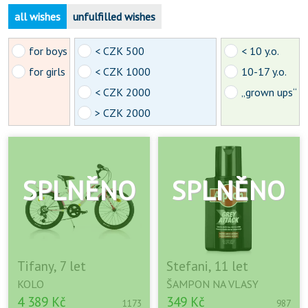
all wishes
unfulfilled wishes
for boys
< CZK 500
< 10 y.o.
for girls
< CZK 1000
10-17 y.o.
< CZK 2000
„grown ups“
> CZK 2000
Tifany, 7 let
Stefani, 11 let
KOLO
ŠAMPON NA VLASY
4 389 Kč
349 Kč
1173
987