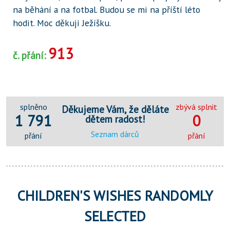
na běhání a na fotbal. Budou se mi na příští léto
hodit. Moc děkuji Ježíšku.
913
č. přání:
splněno
zbývá splnit
Děkujeme Vám, že děláte
1 791
0
dětem radost!
Seznam dárců
přání
přání
CHILDREN'S WISHES RANDOMLY
SELECTED