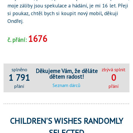
moje záliby jsou spekulace a hádání, je mi 16 let. Přeji
si poukaz, chtěl bych si koupit nový mobil, děkuji
Ondřej.
1676
č. přání:
splněno
zbývá splnit
Děkujeme Vám, že děláte
1 791
0
dětem radost!
Seznam dárců
přání
přání
CHILDREN'S WISHES RANDOMLY
SELECTED