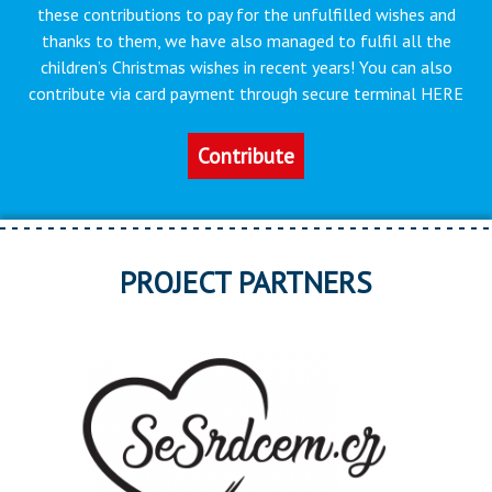
these contributions to pay for the unfulfilled wishes and
thanks to them, we have also managed to fulfil all the
children’s Christmas wishes in recent years! You can also
contribute via card payment through secure terminal HERE
Contribute
PROJECT PARTNERS