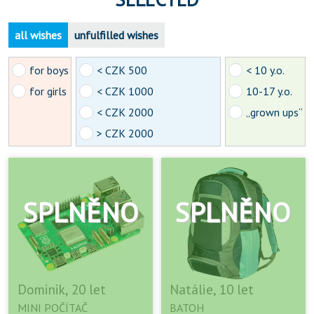
all wishes
unfulfilled wishes
for boys
< CZK 500
< 10 y.o.
for girls
< CZK 1000
10-17 y.o.
< CZK 2000
„grown ups“
> CZK 2000
Dominik, 20 let
Natálie, 10 let
MINI POČÍTAČ
BATOH