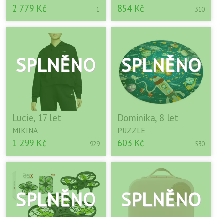
2 779 Kč
854 Kč
1
310
Lucie, 17 let
Dominika, 8 let
MIKINA
PUZZLE
1 299 Kč
603 Kč
929
530