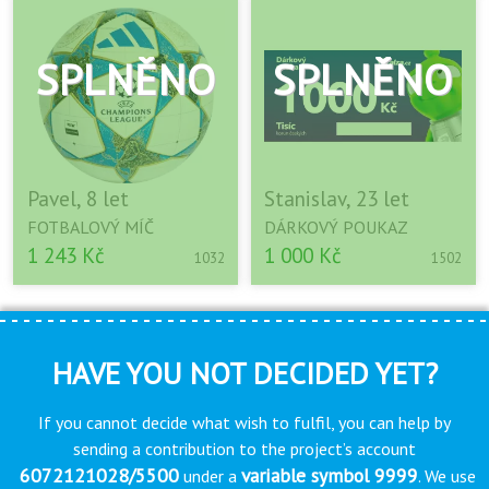
Pavel, 8 let
Stanislav, 23 let
FOTBALOVÝ MÍČ
DÁRKOVÝ POUKAZ
1 243 Kč
1 000 Kč
1032
1502
HAVE YOU NOT DECIDED YET?
If you cannot decide what wish to fulfil, you can help by
sending a contribution to the project’s account
6072121028/5500
variable symbol 9999
under a
. We use