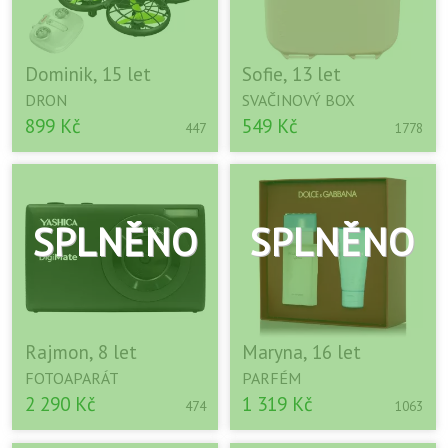
Dominik, 15 let
Sofie, 13 let
DRON
SVAČINOVÝ BOX
899 Kč
549 Kč
447
1778
Rajmon, 8 let
Maryna, 16 let
FOTOAPARÁT
PARFÉM
2 290 Kč
1 319 Kč
474
1063