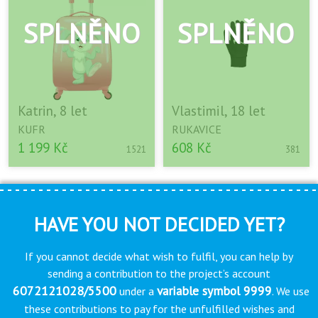
Katrin, 8 let
Vlastimil, 18 let
KUFR
RUKAVICE
1 199 Kč
608 Kč
1521
381
HAVE YOU NOT DECIDED YET?
If you cannot decide what wish to fulfil, you can help by
sending a contribution to the project’s account
6072121028/5500
variable symbol 9999
under a
. We use
these contributions to pay for the unfulfilled wishes and