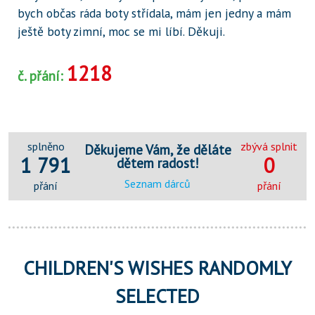
bych občas ráda boty střídala, mám jen jedny a mám
ještě boty zimní, moc se mi líbí. Děkuji.
1218
č. přání:
splněno
zbývá splnit
Děkujeme Vám, že děláte
1 791
0
dětem radost!
Seznam dárců
přání
přání
CHILDREN'S WISHES RANDOMLY
SELECTED