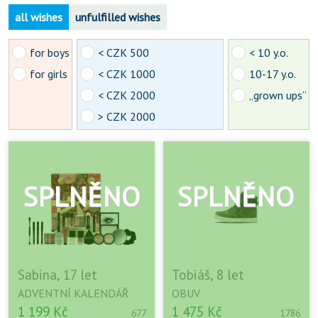
all wishes
unfulfilled wishes
for boys
< CZK 500
< 10 y.o.
for girls
< CZK 1000
10-17 y.o.
< CZK 2000
„grown ups“
> CZK 2000
Sabina, 17 let
Tobiáš, 8 let
ADVENTNÍ KALENDÁŘ
OBUV
1 199 Kč
1 475 Kč
677
1786