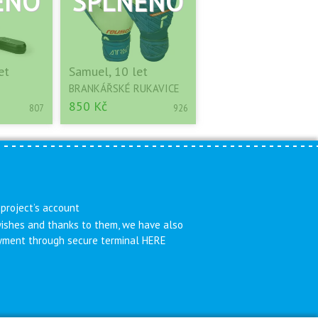
et
Samuel, 10 let
BRANKÁŘSKÉ RUKAVICE
850 Kč
807
926
 project’s account
 wishes and thanks to them, we have also
payment through secure terminal HERE