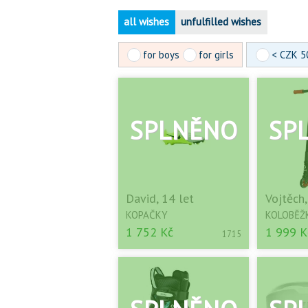
all wishes
unfulfilled wishes
for boys
for girls
< CZK 5
David, 14 let
Vojtěch,
KOPAČKY
KOLOBĚŽ
1 752 Kč
1 999 K
1715