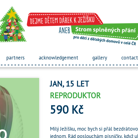
partners
acknowledgement
gallery
contact
JAN, 15 LET
REPRODUKTOR
590 Kč
Milý Ježíšku, moc bych si přál bezdrátov
jednom. Rád poslouchám písničky, když u