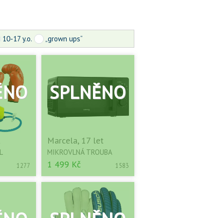
10-17 y.o.
„grown ups“
t
Marcela, 17 let
L
MIKROVLNÁ TROUBA
1 499 Kč
1277
1583