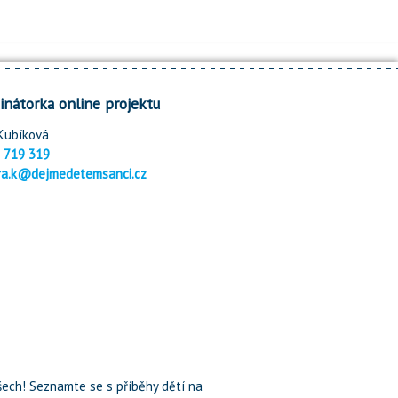
inátorka online projektu
Kubíková
 719 319
ra.k@dejmedetemsanci.cz
ech! Seznamte se s příběhy dětí na