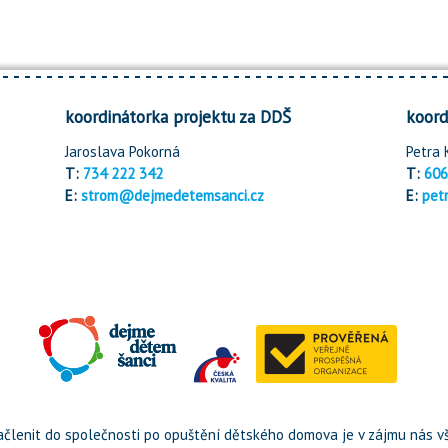
koordinátorka projektu za DDŠ
koord
Jaroslava Pokorná
Petra 
T:
734 222 342
T:
606
E:
strom@dejmedetemsanci.cz
E:
pet
členit do společnosti po opuštění dětského domova je v zájmu nás vš