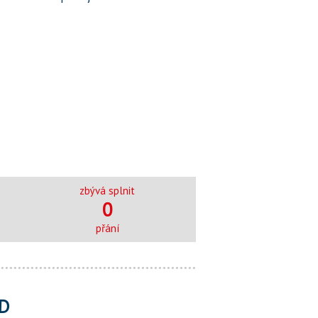
zbývá splnit
0
přání
D