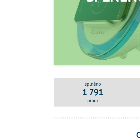
splněno
1 791
přání