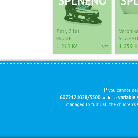
Petr, 7 let
Veronika
BRUSLE
SLUCHÁT
1 215 Kč
1 259 K
327
If you cannot dec
6072121028/5500
variable
under a
managed to fulfil all the children’