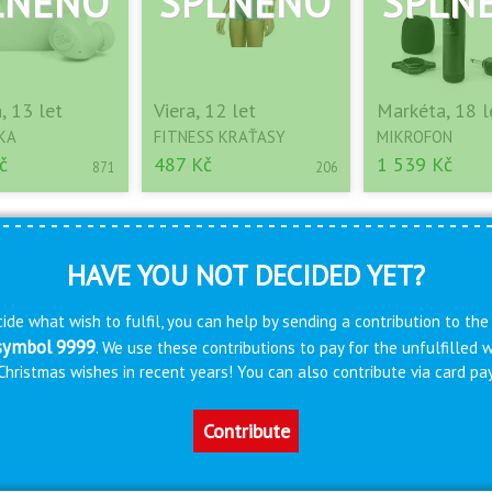
, 13 let
Viera, 12 let
Markéta, 18 l
KA
FITNESS KRAŤASY
MIKROFON
č
487 Kč
1 539 Kč
871
206
HAVE YOU NOT DECIDED YET?
ide what wish to fulfil, you can help by sending a contribution to the
 symbol 9999
. We use these contributions to pay for the unfulfilled
s Christmas wishes in recent years! You can also contribute via card 
Contribute