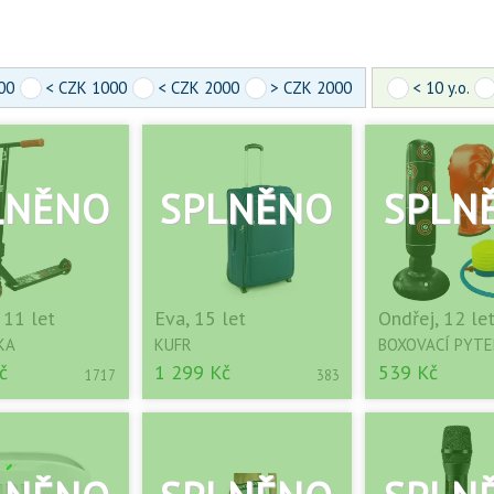
00
< CZK 1000
< CZK 2000
> CZK 2000
< 10 y.o.
 11 let
Eva, 15 let
Ondřej, 12 le
KA
KUFR
BOXOVACÍ PYTE
č
1 299 Kč
539 Kč
1717
383