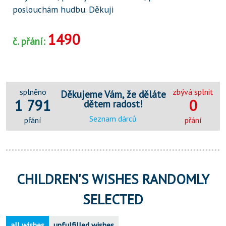
poslouchám hudbu. Děkuji
1490
č. přání:
splněno
zbývá splnit
Děkujeme Vám, že děláte
1 791
0
dětem radost!
Seznam dárců
přání
přání
CHILDREN'S WISHES RANDOMLY
SELECTED
all wishes
unfulfilled wishes