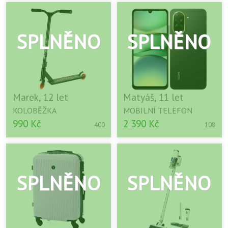
Marek, 12 let
Matyáš, 11 let
KOLOBĚŽKA
MOBILNÍ TELEFON
990 Kč
2 390 Kč
400
108