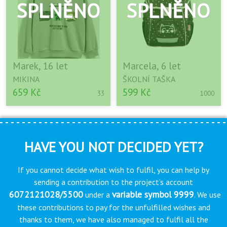
Marek, 16 let
Marcela, 6 let
MIKINA
ŠKOLNÍ TAŠKA
659 Kč
599 Kč
33
1000
HAVE YOU NOT DECIDED YET?
If you cannot decide what wish to fulfil, you can help by
sending a contribution to the project’s account
6072121028/5500
variable symbol 9999
under a
. We use
these contributions to pay for the unfulfilled wishes and
thanks to them, we have also managed to fulfil all the