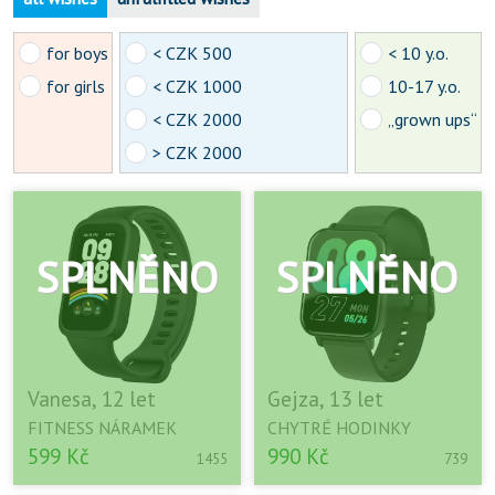
for boys
< CZK 500
< 10 y.o.
for girls
< CZK 1000
10-17 y.o.
< CZK 2000
„grown ups“
> CZK 2000
Vanesa, 12 let
Gejza, 13 let
FITNESS NÁRAMEK
CHYTRÉ HODINKY
599 Kč
990 Kč
1455
739