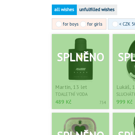
all wishes
unfulfilled wishes
for boys
for girls
< CZK 5
Martin, 13 let
Lukáš, 1
TOALETNÍ VODA
SLUCHÁT
489 Kč
999 Kč
734