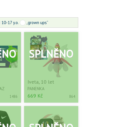
10-17 y.o.
„grown ups“
Iveta, 10 let
AZ
PANENKA
669 Kč
1486
864