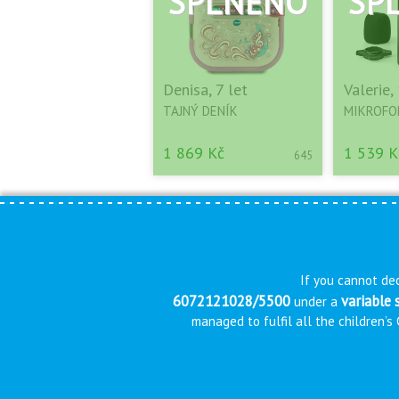
Denisa, 7 let
Valerie,
TAJNÝ DENÍK
MIKROFO
1 869 Kč
1 539 K
645
If you cannot dec
6072121028/5500
variable
under a
managed to fulfil all the children’