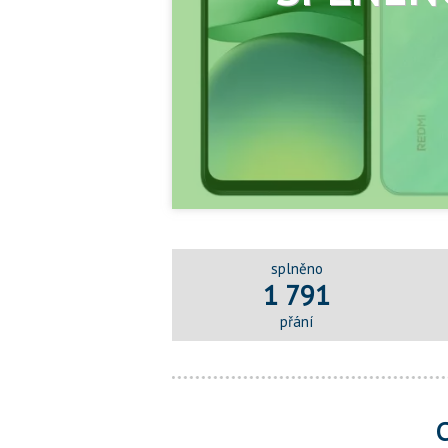
splněno
1 791
přání