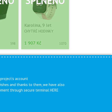
Karolína, 9 let
CHYTRÉ HODINKY
1 907 Kč
398
1070
 project’s account
 wishes and thanks to them, we have also
payment through secure terminal HERE