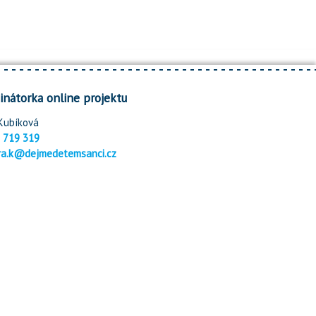
inátorka online projektu
Kubíková
 719 319
ra.k@dejmedetemsanci.cz