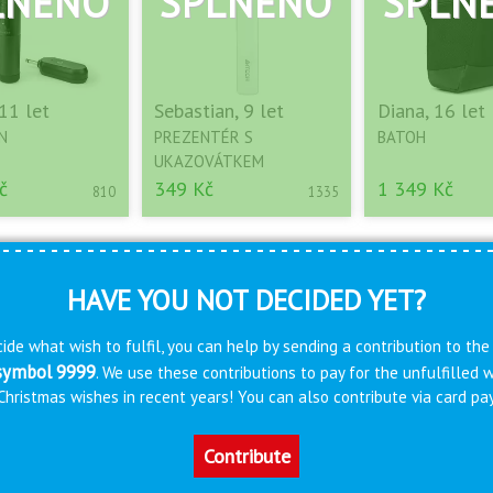
 11 let
Sebastian, 9 let
Diana, 16 let
N
PREZENTÉR S
BATOH
UKAZOVÁTKEM
č
349 Kč
1 349 Kč
810
1335
HAVE YOU NOT DECIDED YET?
ide what wish to fulfil, you can help by sending a contribution to the
 symbol 9999
. We use these contributions to pay for the unfulfilled
s Christmas wishes in recent years! You can also contribute via card 
Contribute