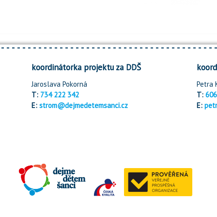
koordinátorka projektu za DDŠ
koord
Jaroslava Pokorná
Petra 
T:
734 222 342
T:
606
E:
strom@dejmedetemsanci.cz
E:
pet