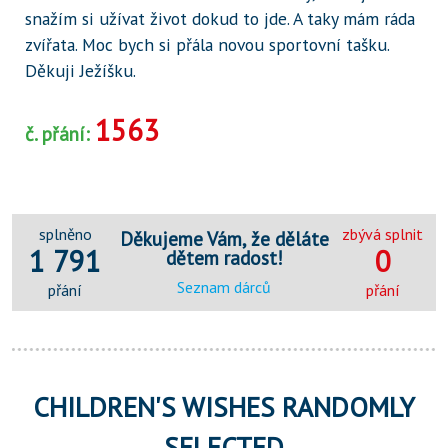
snažím si užívat život dokud to jde. A taky mám ráda
zvířata. Moc bych si přála novou sportovní tašku.
Děkuji Ježíšku.
1563
č. přání:
splněno
zbývá splnit
Děkujeme Vám, že děláte
1 791
0
dětem radost!
Seznam dárců
přání
přání
CHILDREN'S WISHES RANDOMLY
SELECTED