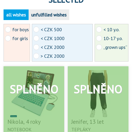
all wishes
unfulfilled wishes
for boys
< CZK 500
< 10 y.o.
for girls
< CZK 1000
10-17 y.o.
< CZK 2000
„grown ups“
> CZK 2000
Nikola, 4 roky
Jenifer, 13 let
NOTEBOOK
TEPLÁKY