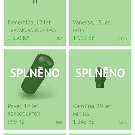
Esmeralda, 12 let
Vanessa, 15 let
TEPLÁKOVÁ SOUPRAVA
BOTY
1 350 Kč
1 999 Kč
707
1075
Pavel, 14 let
Karolína, 19 let
REPRODUKTOR
MIKINA
999 Kč
1 249 Kč
969
1608