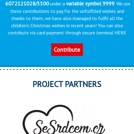
6072121028/5500
variable symbol 9999
under a
. We use
these contributions to pay for the unfulfilled wishes and
thanks to them, we have also managed to fulfil all the
children’s Christmas wishes in recent years! You can also
contribute via card payment through secure terminal HERE
Contribute
PROJECT PARTNERS