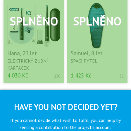
Hana, 23 let
Samuel, 8 let
ELEKTRICKÝ ZUBNÍ
SPACÍ PYTEL
KARTÁČEK
4 030 Kč
1 425 Kč
230
52
HAVE YOU NOT DECIDED YET?
If you cannot decide what wish to fulfil, you can help by
sending a contribution to the project’s account