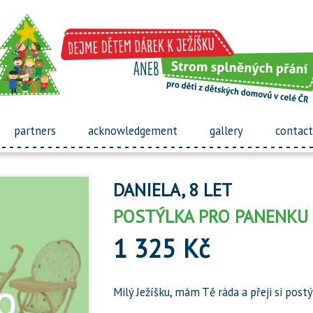
partners
acknowledgement
gallery
contact
DANIELA, 8 LET
POSTÝLKA PRO PANENKU
1 325 Kč
Milý Ježíšku, mám Tě ráda a přeji si post