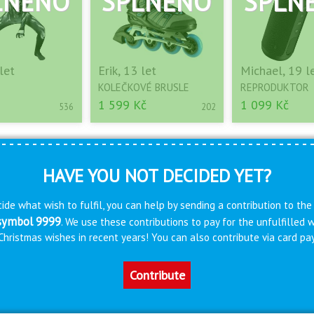
let
Erik, 13 let
Michael, 19 l
KOLEČKOVÉ BRUSLE
REPRODUKTOR
1 599 Kč
1 099 Kč
536
202
HAVE YOU NOT DECIDED YET?
ide what wish to fulfil, you can help by sending a contribution to the
 symbol 9999
. We use these contributions to pay for the unfulfilled
s Christmas wishes in recent years! You can also contribute via card 
Contribute