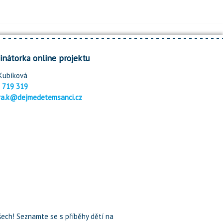
inátorka online projektu
Kubíková
 719 319
ra.k@dejmedetemsanci.cz
ech! Seznamte se s příběhy dětí na