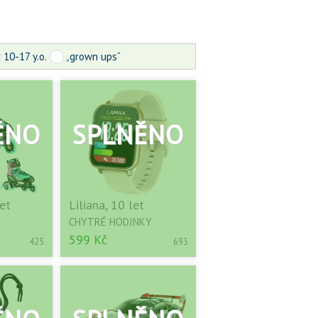
10-17 y.o.
„grown ups“
et
Liliana, 10 let
CHYTRÉ HODINKY
599 Kč
425
693