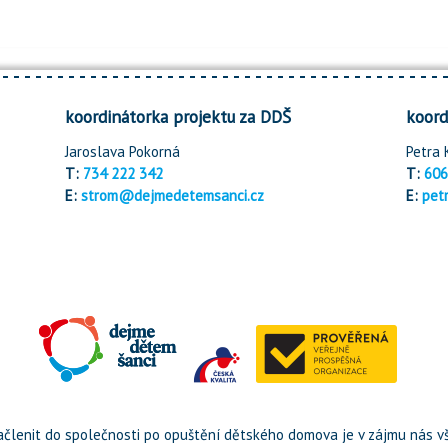
koordinátorka projektu za DDŠ
koord
Jaroslava Pokorná
Petra 
T:
734 222 342
T:
606
E:
strom@dejmedetemsanci.cz
E:
pet
členit do společnosti po opuštění dětského domova je v zájmu nás vš