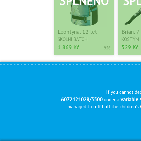
Leontýna, 12 let
Brian, 7 
ŠKOLNÍ BATOH
KOSTÝM
1 869 Kč
529 Kč
956
If you cannot dec
6072121028/5500
variable
under a
managed to fulfil all the children’