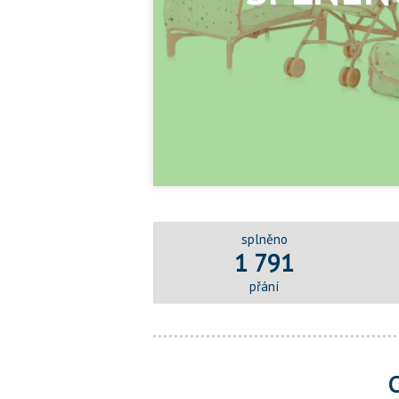
splněno
1 791
přání