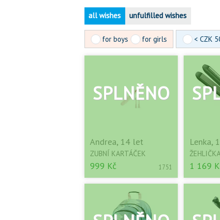
all wishes
unfulfilled wishes
for boys
for girls
< CZK 5
Andrea, 14 let
Lenka, 1
ZUBNÍ KARTÁČEK
ŽEHLIČKA
999 Kč
1 169 K
1751