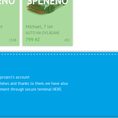
et
Michael, 7 let
AUTO NA OVLÁDÁNÍ
799 Kč
1548
492
 project’s account
 wishes and thanks to them, we have also
payment through secure terminal HERE