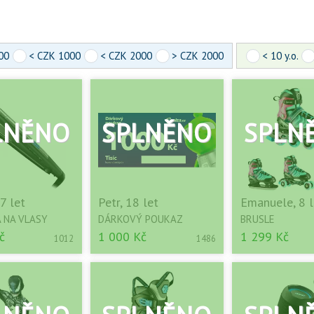
00
< CZK 1000
< CZK 2000
> CZK 2000
< 10 y.o.
7 let
Petr, 18 let
Emanuele, 8 l
 NA VLASY
DÁRKOVÝ POUKAZ
BRUSLE
č
1 000 Kč
1 299 Kč
1012
1486