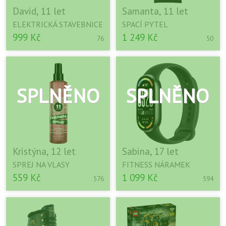
David, 11 let
Samanta, 11 let
ELEKTRICKÁ STAVEBNICE
SPACÍ PYTEL
999 Kč
1 249 Kč
76
50
Kristýna, 12 let
Sabina, 17 let
SPREJ NA VLASY
FITNESS NÁRAMEK
559 Kč
1 099 Kč
576
594