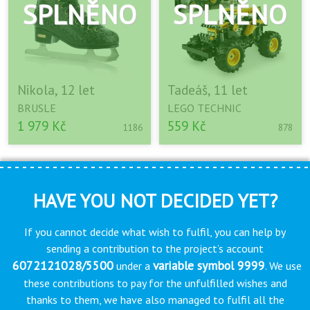
Nikola, 12 let
Tadeáš, 11 let
BRUSLE
LEGO TECHNIC
1 979 Kč
559 Kč
1186
878
HAVE YOU NOT DECIDED YET?
If you cannot decide what wish to fulfil, you can help by
sending a contribution to the project’s account
6072121028/5500
variable symbol 9999
under a
. We use
these contributions to pay for the unfulfilled wishes and
thanks to them, we have also managed to fulfil all the