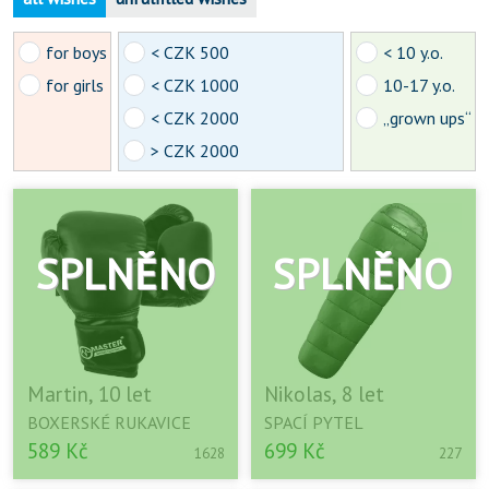
for boys
< CZK 500
< 10 y.o.
for girls
< CZK 1000
10-17 y.o.
< CZK 2000
„grown ups“
> CZK 2000
Martin, 10 let
Nikolas, 8 let
BOXERSKÉ RUKAVICE
SPACÍ PYTEL
589 Kč
699 Kč
1628
227