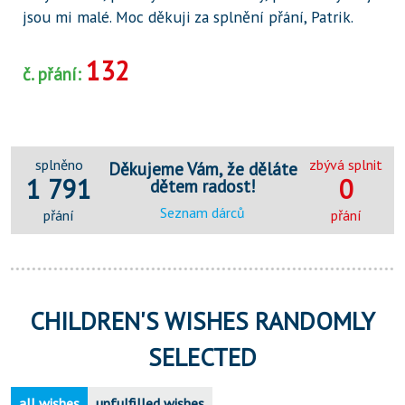
jsou mi malé. Moc děkuji za splnění přání, Patrik.
132
č. přání:
splněno
zbývá splnit
Děkujeme Vám, že děláte
1 791
0
dětem radost!
Seznam dárců
přání
přání
CHILDREN'S WISHES RANDOMLY
SELECTED
all wishes
unfulfilled wishes