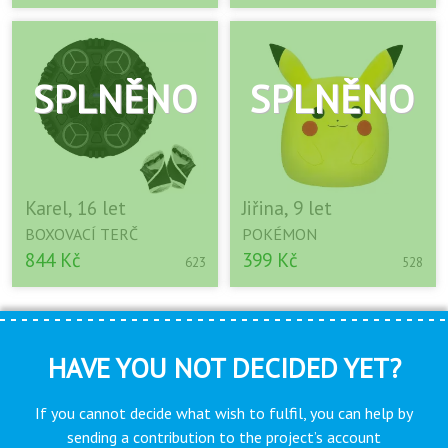
Karel, 16 let
Jiřina, 9 let
BOXOVACÍ TERČ
POKÉMON
844 Kč
399 Kč
623
528
HAVE YOU NOT DECIDED YET?
If you cannot decide what wish to fulfil, you can help by
sending a contribution to the project’s account