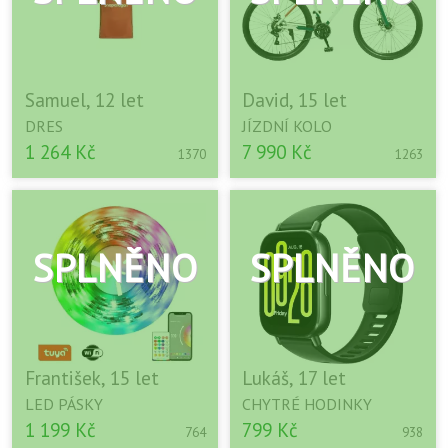
Samuel, 12 let
David, 15 let
DRES
JÍZDNÍ KOLO
1 264 Kč
7 990 Kč
1370
1263
František, 15 let
Lukáš, 17 let
LED PÁSKY
CHYTRÉ HODINKY
1 199 Kč
799 Kč
764
938