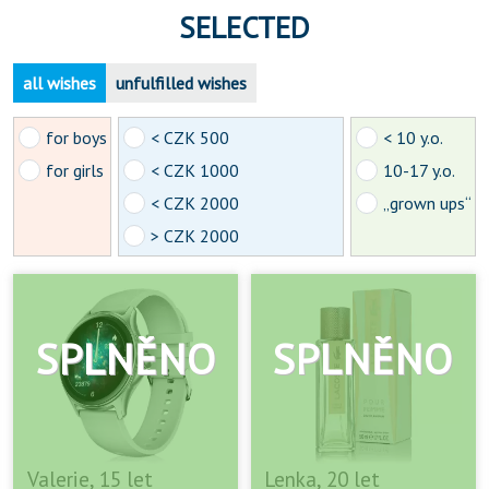
SELECTED
all wishes
unfulfilled wishes
for boys
< CZK 500
< 10 y.o.
for girls
< CZK 1000
10-17 y.o.
< CZK 2000
„grown ups“
> CZK 2000
Valerie, 15 let
Lenka, 20 let