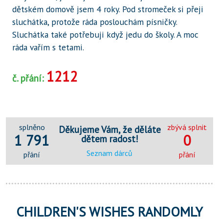
dětském domově jsem 4 roky. Pod stromeček si přeji
sluchátka, protože ráda poslouchám písničky.
Sluchátka také potřebuji když jedu do školy. A moc
ráda vařím s tetami.
1212
č. přání:
splněno
zbývá splnit
Děkujeme Vám, že děláte
1 791
0
dětem radost!
Seznam dárců
přání
přání
CHILDREN'S WISHES RANDOMLY