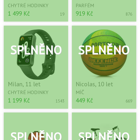
CHYTRÉ HODINKY
PARFÉM
1 499 Kč
919 Kč
19
876
Milan, 11 let
Nicolas, 10 let
CHYTRÉ HODINKY
MÍČ
1 199 Kč
449 Kč
1543
669