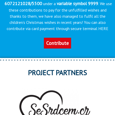
6072121028/5500
variable symbol 9999
under a
. We use
these contributions to pay for the unfulfilled wishes and
thanks to them, we have also managed to fulfil all the
children’s Christmas wishes in recent years! You can also
contribute via card payment through secure terminal HERE
Contribute
PROJECT PARTNERS