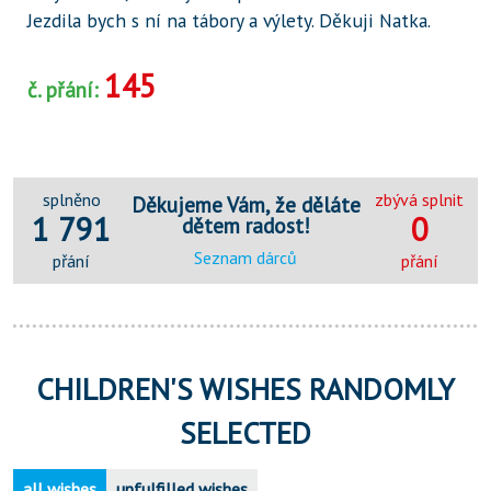
Jezdila bych s ní na tábory a výlety. Děkuji Natka.
145
č. přání:
splněno
zbývá splnit
Děkujeme Vám, že děláte
1 791
0
dětem radost!
Seznam dárců
přání
přání
CHILDREN'S WISHES RANDOMLY
SELECTED
all wishes
unfulfilled wishes