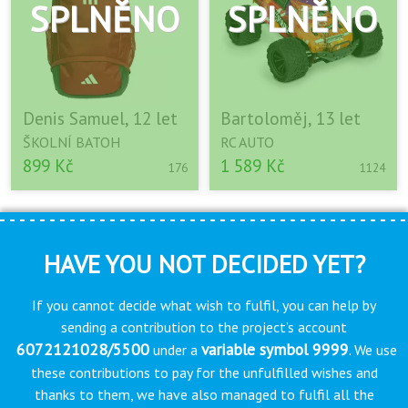
Denis Samuel, 12 let
Bartoloměj, 13 let
ŠKOLNÍ BATOH
RC AUTO
899 Kč
1 589 Kč
176
1124
HAVE YOU NOT DECIDED YET?
If you cannot decide what wish to fulfil, you can help by
sending a contribution to the project’s account
6072121028/5500
variable symbol 9999
under a
. We use
these contributions to pay for the unfulfilled wishes and
thanks to them, we have also managed to fulfil all the