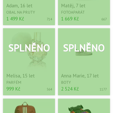
Adam, 16 let
Matěj, 7 let
OBAL NA PRUTY
FOTOAPARÁT
1 499 Kč
1 669 Kč
714
667
Melisa, 15 let
Anna Marie, 17 let
PARFÉM
BOTY
999 Kč
2 524 Kč
564
1177