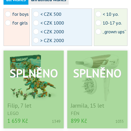
for boys
< CZK 500
< 10 y.o.
for girls
< CZK 1000
10-17 y.o.
< CZK 2000
„grown ups“
> CZK 2000
Filip, 7 let
Jarmila, 15 let
LEGO
FÉN
1 659 Kč
899 Kč
1349
1035