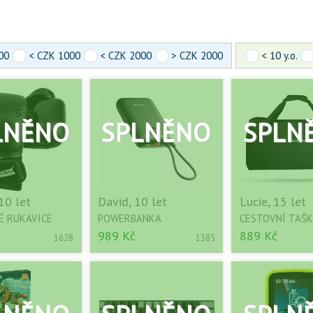
00
< CZK 1000
< CZK 2000
> CZK 2000
< 10 y.o.
10 let
David, 10 let
Lucie, 15 let
É RUKAVICE
POWERBANKA
CESTOVNÍ TAŠ
989 Kč
889 Kč
1628
1385