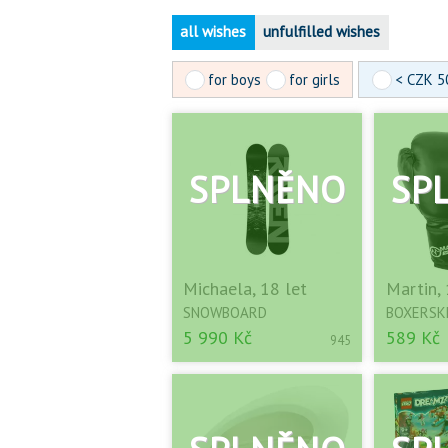
all wishes
unfulfilled wishes
for boys
for girls
< CZK 5
Michaela, 18 let
Martin, 
SNOWBOARD
BOXERSK
5 990 Kč
589 Kč
945