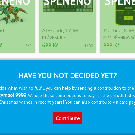
let
Alexandr, 17 let
Martina, 8 let
KLÁVESNICE
MP4 PŘEHRÁVA
č
699 Kč
999 Kč
1349
1400
HAVE YOU NOT DECIDED YET?
ide what wish to fulfil, you can help by sending a contribution to the
 symbol 9999
. We use these contributions to pay for the unfulfilled
s Christmas wishes in recent years! You can also contribute via card 
Contribute