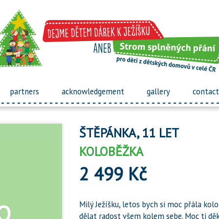
partners
acknowledgement
gallery
contact
ŠTĚPÁNKA, 11 LET
KOLOBĚŽKA
2 499 Kč
Milý Ježíšku, letos bych si moc přála kol
dělat radost všem kolem sebe. Moc ti děk