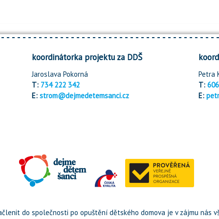
koordinátorka projektu za DDŠ
koord
Jaroslava Pokorná
Petra 
T:
734 222 342
T:
606
E:
strom@dejmedetemsanci.cz
E:
pet
členit do společnosti po opuštění dětského domova je v zájmu nás vš