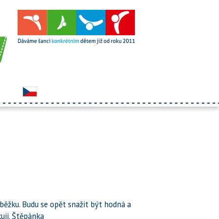
oběžku. Budu se opět snažit být hodná a
uji. Štěpánka