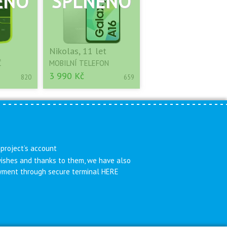
Nikolas, 11 let
Č
MOBILNÍ TELEFON
3 990 Kč
820
659
 project’s account
 wishes and thanks to them, we have also
payment through secure terminal HERE