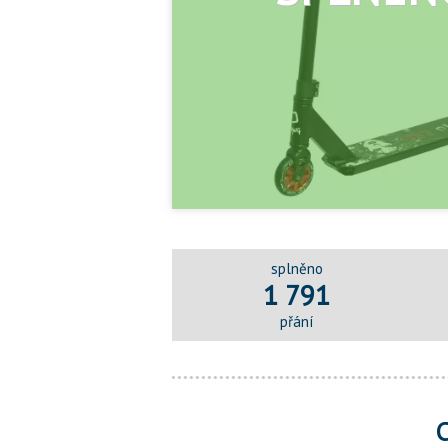
splněno
1 791
přání