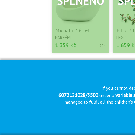
Michala, 16 let
Filip, 7 
PARFÉM
LEGO
1 359 Kč
1 659 K
794
If you cannot dec
6072121028/5500
variable
under a
managed to fulfil all the children’