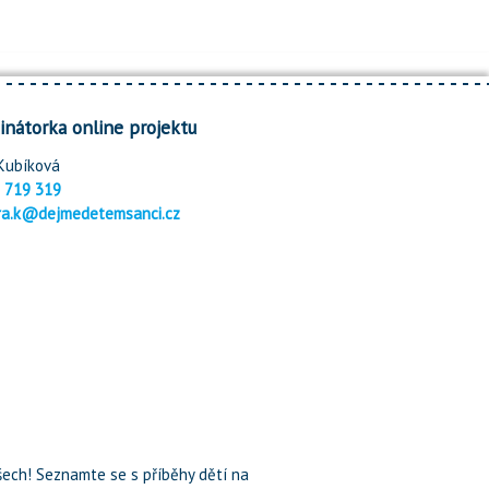
inátorka online projektu
Kubíková
 719 319
ra.k@dejmedetemsanci.cz
ech! Seznamte se s příběhy dětí na