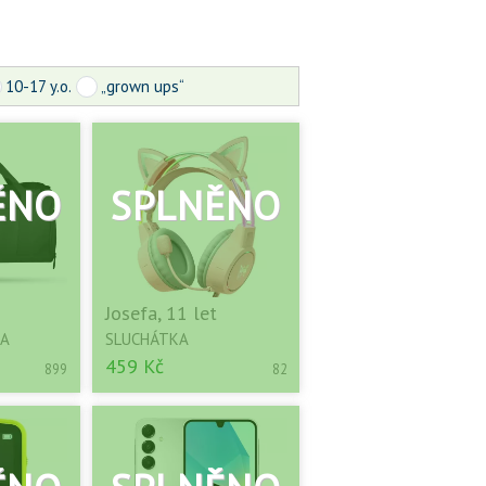
10-17 y.o.
„grown ups“
Josefa, 11 let
KA
SLUCHÁTKA
459 Kč
899
82