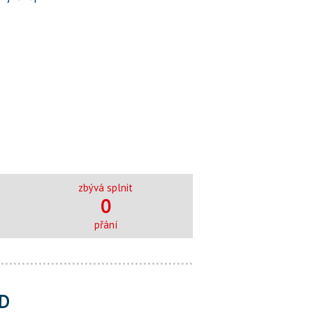
zbývá splnit
0
přání
D