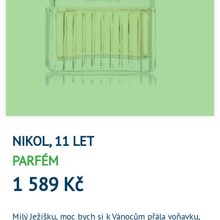
NIKOL, 11 LET
PARFÉM
1 589 Kč
Milý Ježíšku, moc bych si k Vánocům přála voňavku,