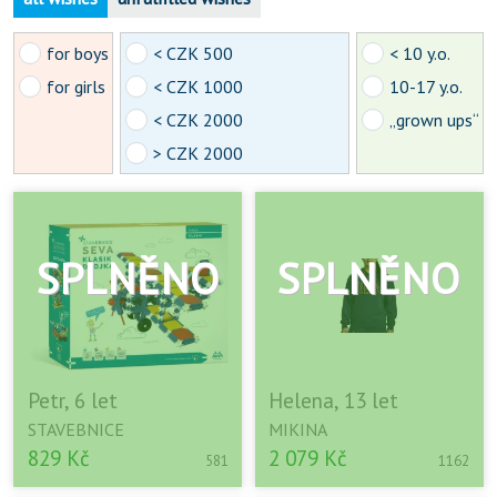
for boys
< CZK 500
< 10 y.o.
for girls
< CZK 1000
10-17 y.o.
< CZK 2000
„grown ups“
> CZK 2000
Petr, 6 let
Helena, 13 let
STAVEBNICE
MIKINA
829 Kč
2 079 Kč
581
1162