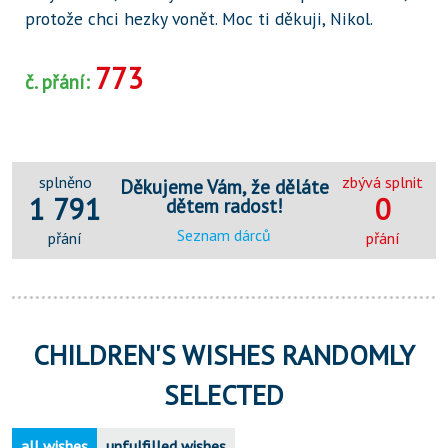
protože chci hezky vonět. Moc ti děkuji, Nikol.
773
č. přání:
splněno
zbývá splnit
Děkujeme Vám, že děláte
1 791
0
dětem radost!
Seznam dárců
přání
přání
CHILDREN'S WISHES RANDOMLY
SELECTED
all wishes
unfulfilled wishes