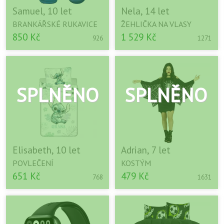
Samuel, 10 let
Nela, 14 let
BRANKÁŘSKÉ RUKAVICE
ŽEHLIČKA NA VLASY
850 Kč
1 529 Kč
926
1271
Elisabeth, 10 let
Adrian, 7 let
POVLEČENÍ
KOSTÝM
651 Kč
479 Kč
768
1631