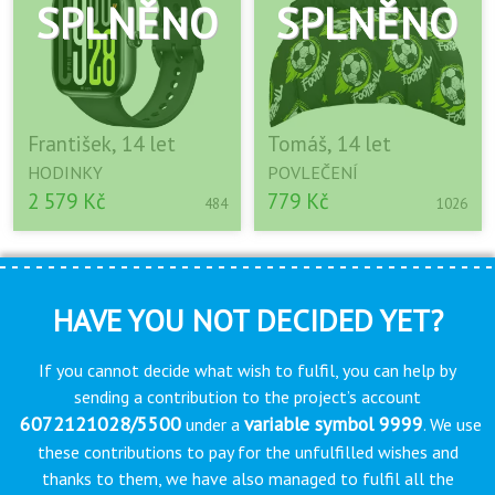
František, 14 let
Tomáš, 14 let
HODINKY
POVLEČENÍ
2 579 Kč
779 Kč
484
1026
HAVE YOU NOT DECIDED YET?
If you cannot decide what wish to fulfil, you can help by
sending a contribution to the project’s account
6072121028/5500
variable symbol 9999
under a
. We use
these contributions to pay for the unfulfilled wishes and
thanks to them, we have also managed to fulfil all the