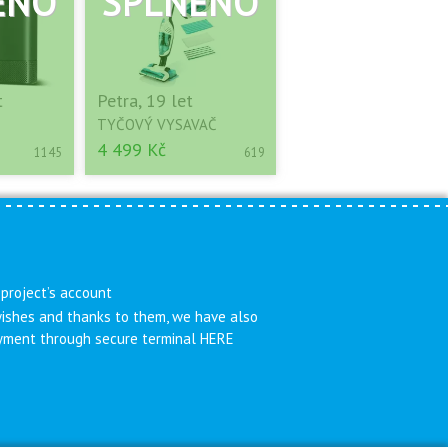
t
Petra, 19 let
TYČOVÝ VYSAVAČ
4 499 Kč
1145
619
 project’s account
 wishes and thanks to them, we have also
payment through secure terminal HERE