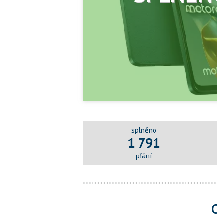
splněno
1 791
přání