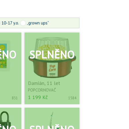
10-17 y.o.
„grown ups“
Damián, 11 let
POPCORNOVAČ
1 199 Kč
831
1584