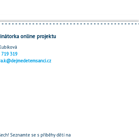
inátorka online projektu
Kubíková
 719 319
ra.k@dejmedetemsanci.cz
ech! Seznamte se s příběhy dětí na