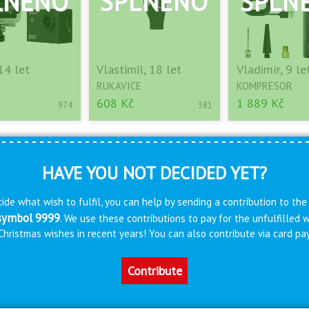
14 let
Vlastimil, 18 let
Vladimír, 9 le
RUKAVICE
KOMPRESOR
608 Kč
1 889 Kč
974
381
HAVE YOU NOT DECIDED YET?
ide what wish to fulfil, you can help by sending a contribution to the
 symbol 9999
. We use these contributions to pay for the unfulfilled
s Christmas wishes in recent years! You can also contribute via card 
Contribute