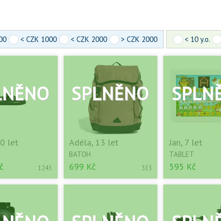
00
< CZK 1000
< CZK 2000
> CZK 2000
< 10 y.o.
0 let
Adéla, 13 let
Jan, 7 let
BATOH
TABLET
č
699 Kč
595 Kč
1243
313