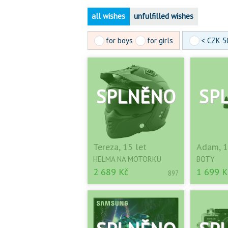
all wishes
unfulfilled wishes
for boys
for girls
< CZK 5
Tereza, 15 let
Adam, 1
HELMA NA MOTORKU
BOTY
2 689 Kč
1 699 K
897