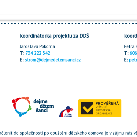
koordinátorka projektu za DDŠ
koord
Jaroslava Pokorná
Petra 
T:
734 222 342
T:
606
E:
strom@dejmedetemsanci.cz
E:
pet
členit do společnosti po opuštění dětského domova je v zájmu nás vš