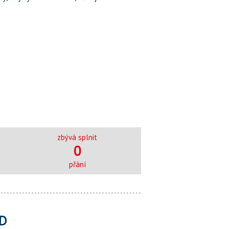
zbývá splnit
0
přání
D