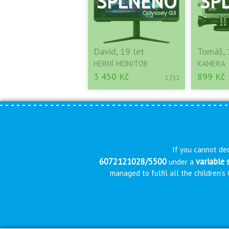
David, 19 let
Tomáš, 
HERNÍ MONITOR
KAMERA
3 450 Kč
899 Kč
1252
If you cannot dec
6072121028/5500
variable
under a
managed to fulfil all the children’