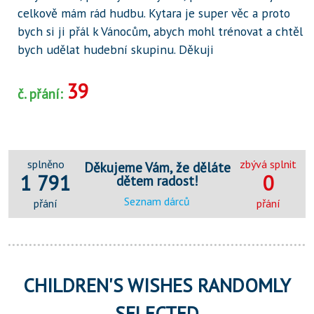
celkově mám rád hudbu. Kytara je super věc a proto
bych si ji přál k Vánocům, abych mohl trénovat a chtěl
bych udělat hudební skupinu. Děkuji
39
č. přání:
splněno
zbývá splnit
Děkujeme Vám, že děláte
1 791
0
dětem radost!
Seznam dárců
přání
přání
CHILDREN'S WISHES RANDOMLY
SELECTED