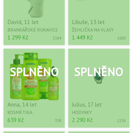
David, 11 let
Libuše, 13 let
BRANKÁŘSKÉ RUKAVICE
ŽEHLIČKA NA VLASY
1 299 Kč
1 449 Kč
1564
1660
Anna, 14 let
Julius, 17 let
KOSMETIKA
HODINKY
639 Kč
2 290 Kč
358
1136