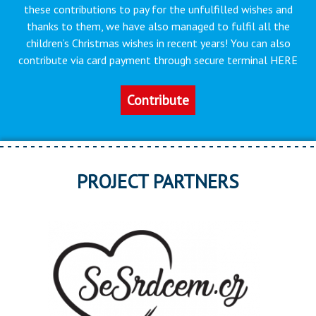
these contributions to pay for the unfulfilled wishes and
thanks to them, we have also managed to fulfil all the
children’s Christmas wishes in recent years! You can also
contribute via card payment through secure terminal HERE
Contribute
PROJECT PARTNERS