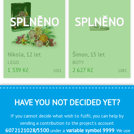
Nikola, 12 let
Šimon, 15 let
LEGO
BOTY
1 339 Kč
2 627 Kč
1051
1083
HAVE YOU NOT DECIDED YET?
If you cannot decide what wish to fulfil, you can help by
sending a contribution to the project’s account
6072121028/5500
variable symbol 9999
under a
. We use