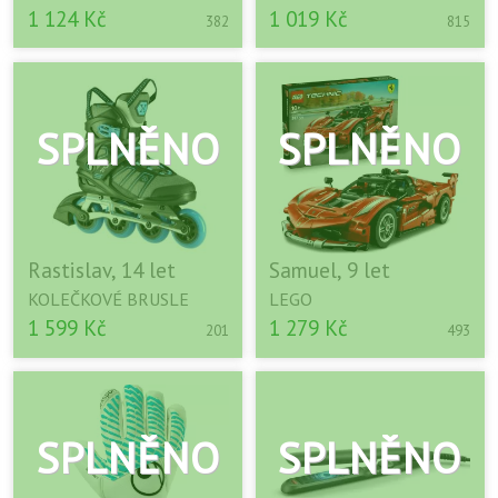
1 124 Kč
1 019 Kč
382
815
Rastislav, 14 let
Samuel, 9 let
KOLEČKOVÉ BRUSLE
LEGO
1 599 Kč
1 279 Kč
201
493