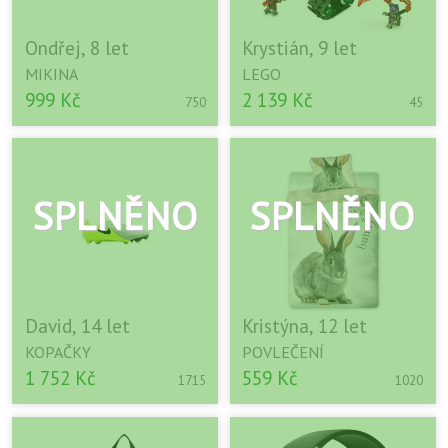
Ondřej, 8 let
Krystián, 9 let
MIKINA
LEGO
999 Kč
2 139 Kč
750
45
David, 14 let
Kristýna, 12 let
KOPAČKY
POVLEČENÍ
1 752 Kč
559 Kč
1715
1020