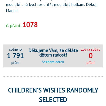
moc líbí a já bych se chtěl moc líbit holkám. Děkuji
Marcel.
1078
č. přání:
splněno
zbývá splnit
Děkujeme Vám, že děláte
1 791
0
dětem radost!
Seznam dárců
přání
přání
CHILDREN'S WISHES RANDOMLY
SELECTED