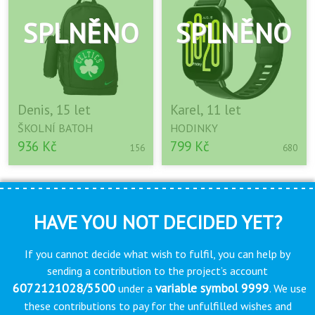
Denis, 15 let
Karel, 11 let
ŠKOLNÍ BATOH
HODINKY
936 Kč
799 Kč
156
680
HAVE YOU NOT DECIDED YET?
If you cannot decide what wish to fulfil, you can help by
sending a contribution to the project’s account
6072121028/5500
variable symbol 9999
under a
. We use
these contributions to pay for the unfulfilled wishes and