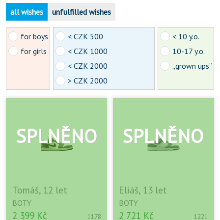
all wishes
unfulfilled wishes
for boys
< CZK 500
< 10 y.o.
for girls
< CZK 1000
10-17 y.o.
< CZK 2000
„grown ups“
> CZK 2000
Tomáš, 12 let
Eliáš, 13 let
BOTY
BOTY
2 399 Kč
2 721 Kč
1178
1221