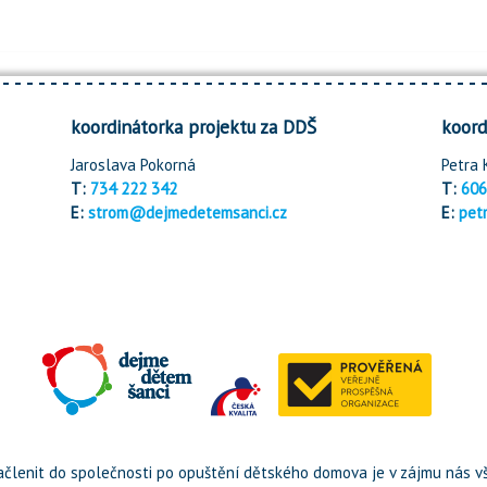
koordinátorka projektu za DDŠ
koord
Jaroslava Pokorná
Petra 
T:
734 222 342
T:
606
E:
strom@dejmedetemsanci.cz
E:
pet
členit do společnosti po opuštění dětského domova je v zájmu nás vš