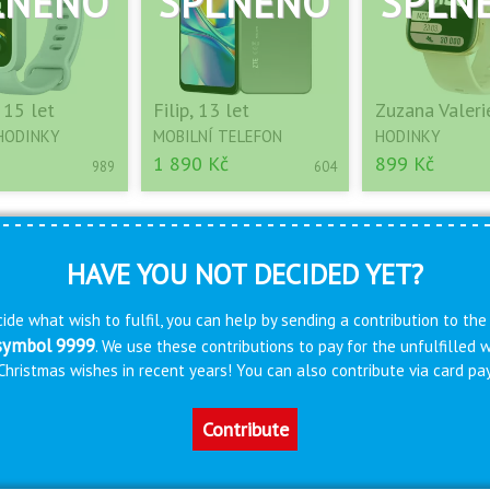
 15 let
Filip, 13 let
Zuzana Valerie
HODINKY
MOBILNÍ TELEFON
HODINKY
1 890 Kč
899 Kč
989
604
HAVE YOU NOT DECIDED YET?
ide what wish to fulfil, you can help by sending a contribution to the
 symbol 9999
. We use these contributions to pay for the unfulfilled
s Christmas wishes in recent years! You can also contribute via card 
Contribute