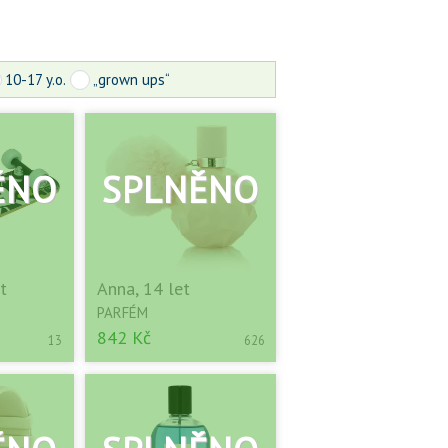
10-17 y.o.
„grown ups“
t
Anna, 14 let
PARFÉM
842 Kč
13
626