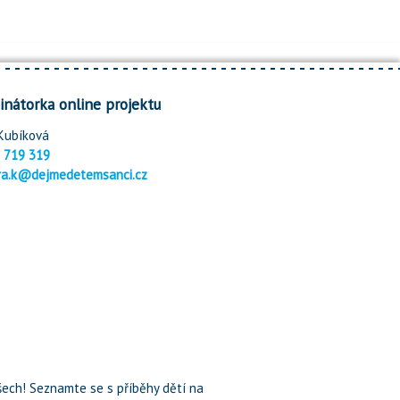
inátorka online projektu
Kubíková
 719 319
ra.k@dejmedetemsanci.cz
ech! Seznamte se s příběhy dětí na