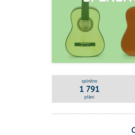
splněno
1 791
přání