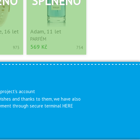
, 16 let
Adam, 11 let
PARFÉM
569 Kč
973
754
 project’s account
 wishes and thanks to them, we have also
payment through secure terminal HERE