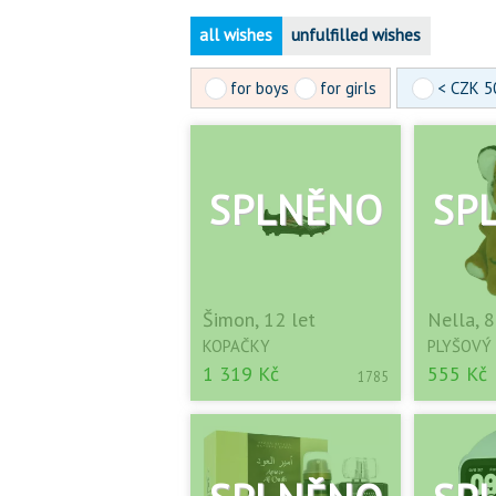
all wishes
unfulfilled wishes
for boys
for girls
< CZK 5
Šimon, 12 let
Nella, 8
KOPAČKY
PLYŠOVÝ
1 319 Kč
555 Kč
1785