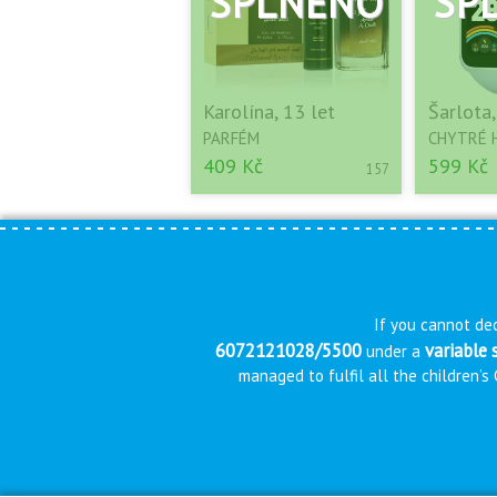
Karolína, 13 let
Šarlota,
PARFÉM
CHYTRÉ 
409 Kč
599 Kč
157
If you cannot dec
6072121028/5500
variable
under a
managed to fulfil all the children’