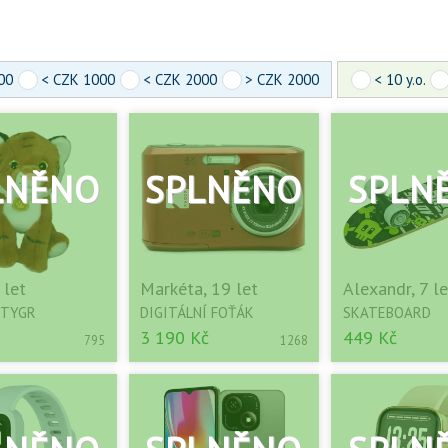
00
< CZK 1000
< CZK 2000
> CZK 2000
< 10 y.o.
 let
Markéta, 19 let
Alexandr, 7 le
 TYGR
DIGITÁLNÍ FOŤÁK
SKATEBOARD
3 190 Kč
449 Kč
795
1268