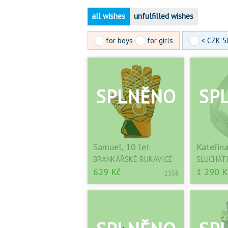
all wishes
unfulfilled wishes
for boys
for girls
< CZK 5
Samuel, 10 let
Kateřina
BRANKÁŘSKÉ RUKAVICE
SLUCHÁT
629 Kč
1 290 K
1558