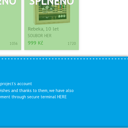
Rebeka, 10 let
SOUBOR HER
999 Kč
1036
1720
 project’s account
 wishes and thanks to them, we have also
payment through secure terminal HERE