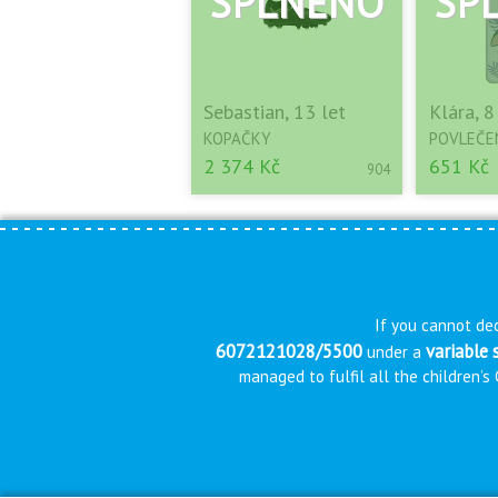
Sebastian, 13 let
Klára, 8
KOPAČKY
POVLEČE
2 374 Kč
651 Kč
904
If you cannot dec
6072121028/5500
variable
under a
managed to fulfil all the children’