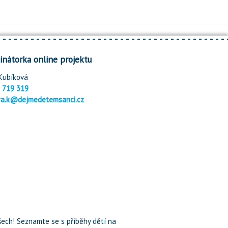
inátorka online projektu
Kubíková
 719 319
ra.k@dejmedetemsanci.cz
ech! Seznamte se s příběhy dětí na