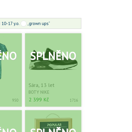
10-17 y.o.
„grown ups“
Sára, 13 let
BOTY NIKE
2 399 Kč
950
1716