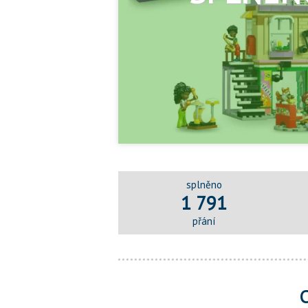
splněno
1 791
přání