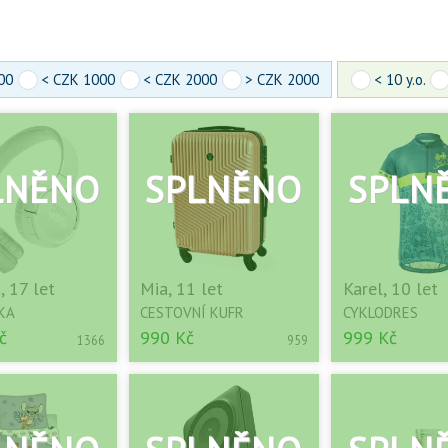
00
< CZK 1000
< CZK 2000
> CZK 2000
< 10 y.o.
, 17 let
Mia, 11 let
Karel, 10 let
KA
CESTOVNÍ KUFR
CYKLODRES
č
990 Kč
999 Kč
1366
959