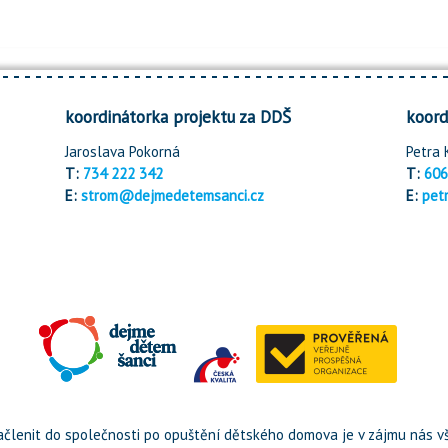
koordinátorka projektu za DDŠ
koord
Jaroslava Pokorná
Petra 
T:
734 222 342
T:
606
E:
strom@dejmedetemsanci.cz
E:
pet
členit do společnosti po opuštění dětského domova je v zájmu nás vš