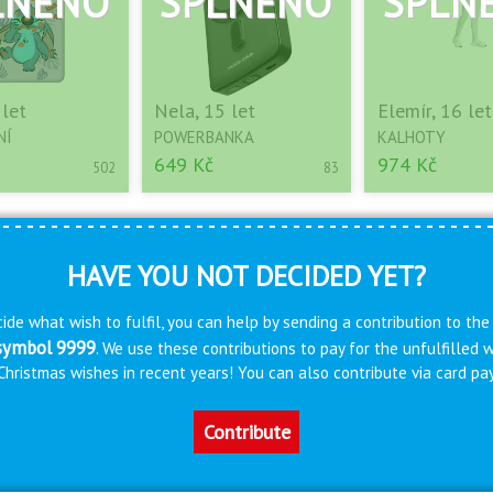
 let
Nela, 15 let
Elemír, 16 let
NÍ
POWERBANKA
KALHOTY
649 Kč
974 Kč
502
83
HAVE YOU NOT DECIDED YET?
ide what wish to fulfil, you can help by sending a contribution to the
 symbol 9999
. We use these contributions to pay for the unfulfilled
s Christmas wishes in recent years! You can also contribute via card 
Contribute