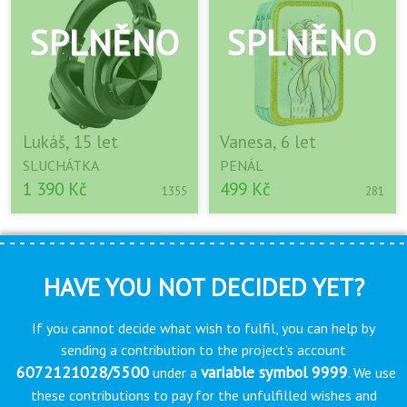
Lukáš, 15 let
Vanesa, 6 let
SLUCHÁTKA
PENÁL
1 390 Kč
499 Kč
1355
281
HAVE YOU NOT DECIDED YET?
If you cannot decide what wish to fulfil, you can help by
sending a contribution to the project’s account
6072121028/5500
variable symbol 9999
under a
. We use
these contributions to pay for the unfulfilled wishes and