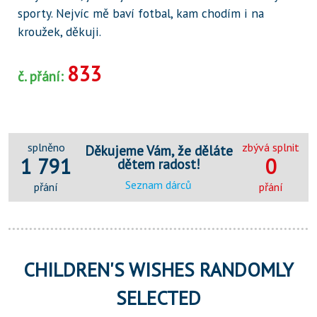
sporty. Nejvíc mě baví fotbal, kam chodím i na
kroužek, děkuji.
833
č. přání:
splněno
zbývá splnit
Děkujeme Vám, že děláte
1 791
0
dětem radost!
Seznam dárců
přání
přání
CHILDREN'S WISHES RANDOMLY
SELECTED