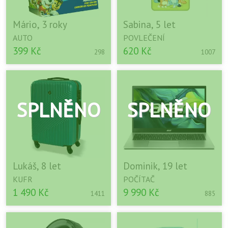
Mário, 3 roky
Sabina, 5 let
AUTO
POVLEČENÍ
399 Kč
620 Kč
298
1007
Lukáš, 8 let
Dominik, 19 let
KUFR
POČÍTAČ
1 490 Kč
9 990 Kč
1411
885