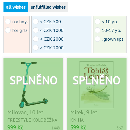
all wishes
unfulfilled wishes
for boys
< CZK 500
< 10 y.o.
for girls
< CZK 1000
10-17 y.o.
< CZK 2000
„grown ups“
> CZK 2000
Milovan, 10 let
Mirek, 9 let
FREESTYLE KOLOBĚŽKA
KNIHA
999 Kč
399 Kč
1448
567