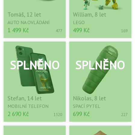
Tomáš, 12 let
William, 8 let
AUTO NA OVLÁDÁNÍ
LEGO
1 499 Kč
499 Kč
477
169
Stefan, 14 let
Nikolas, 8 let
MOBILNÍ TELEFON
SPACÍ PYTEL
2 690 Kč
699 Kč
1320
227