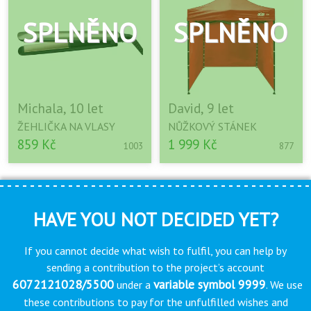
Michala, 10 let
David, 9 let
ŽEHLIČKA NA VLASY
NŮŽKOVÝ STÁNEK
859 Kč
1 999 Kč
1003
877
HAVE YOU NOT DECIDED YET?
If you cannot decide what wish to fulfil, you can help by
sending a contribution to the project’s account
6072121028/5500
variable symbol 9999
under a
. We use
these contributions to pay for the unfulfilled wishes and