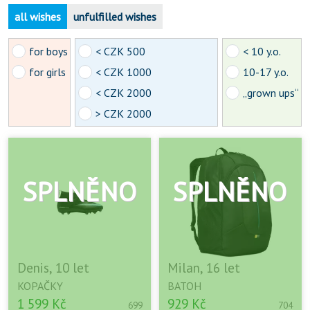
all wishes
unfulfilled wishes
for boys
< CZK 500
< 10 y.o.
for girls
< CZK 1000
10-17 y.o.
< CZK 2000
„grown ups“
> CZK 2000
Denis, 10 let
Milan, 16 let
KOPAČKY
BATOH
1 599 Kč
929 Kč
699
704