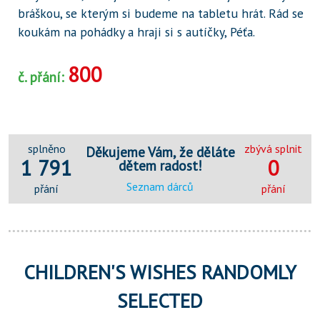
bráškou, se kterým si budeme na tabletu hrát. Rád se
koukám na pohádky a hraji si s autíčky, Péťa.
800
č. přání:
splněno
zbývá splnit
Děkujeme Vám, že děláte
1 791
0
dětem radost!
Seznam dárců
přání
přání
CHILDREN'S WISHES RANDOMLY
SELECTED