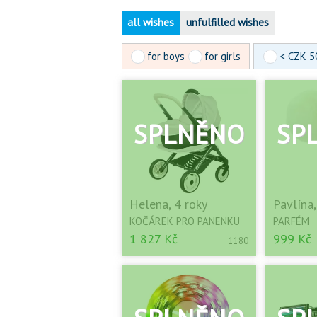
all wishes
unfulfilled wishes
for boys
for girls
< CZK 5
Helena, 4 roky
Pavlína,
KOČÁREK PRO PANENKU
PARFÉM
1 827 Kč
999 Kč
1180