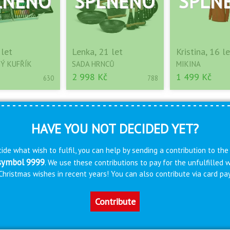
 let
Lenka, 21 let
Kristina, 16 le
Ý KUFŘÍK
SADA HRNCŮ
MIKINA
2 998 Kč
1 499 Kč
630
788
HAVE YOU NOT DECIDED YET?
ide what wish to fulfil, you can help by sending a contribution to the
 symbol 9999
. We use these contributions to pay for the unfulfilled
s Christmas wishes in recent years! You can also contribute via card 
Contribute