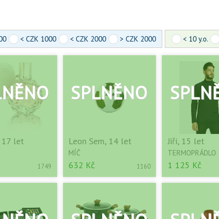
00
< CZK 1000
< CZK 2000
> CZK 2000
< 10 y.o.
 17 let
Leon Sem, 14 let
Jiří, 15 let
MÍČ
TERMOPRÁDLO
632 Kč
1 125 Kč
1749
1160