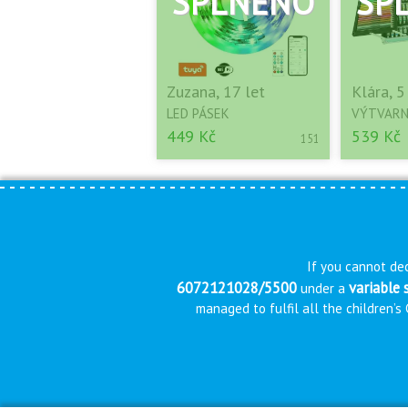
Zuzana, 17 let
Klára, 5
LED PÁSEK
VÝTVARN
449 Kč
539 Kč
151
If you cannot dec
6072121028/5500
variable
under a
managed to fulfil all the children’