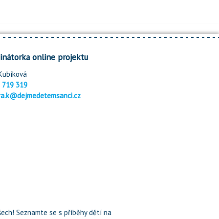
inátorka online projektu
Kubíková
 719 319
ra.k@dejmedetemsanci.cz
ech! Seznamte se s příběhy dětí na