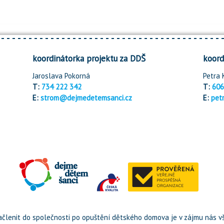
koordinátorka projektu za DDŠ
koord
Jaroslava Pokorná
Petra 
T:
734 222 342
T:
606
E:
strom@dejmedetemsanci.cz
E:
pet
členit do společnosti po opuštění dětského domova je v zájmu nás vš