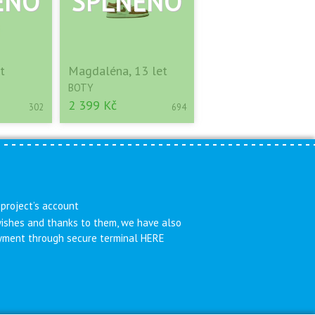
t
Magdaléna, 13 let
BOTY
2 399 Kč
302
694
 project’s account
 wishes and thanks to them, we have also
payment through secure terminal HERE