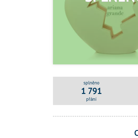
splněno
1 791
přání