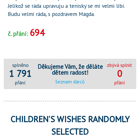
Jelikož se ráda upravuju a tenisky se mi velmi líbí.
Budu velmi ráda, s pozdravem Magda.
694
č. přání:
splněno
zbývá splnit
Děkujeme Vám, že děláte
1 791
0
dětem radost!
Seznam dárců
přání
přání
CHILDREN'S WISHES RANDOMLY
SELECTED