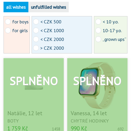
all wishes
unfulfilled wishes
for boys
< CZK 500
< 10 y.o.
for girls
< CZK 1000
10-17 y.o.
< CZK 2000
„grown ups“
> CZK 2000
Natálie, 12 let
Vanessa, 14 let
BOTY
CHYTRÉ HODINKY
1 759 Kč
990 Kč
1458
692