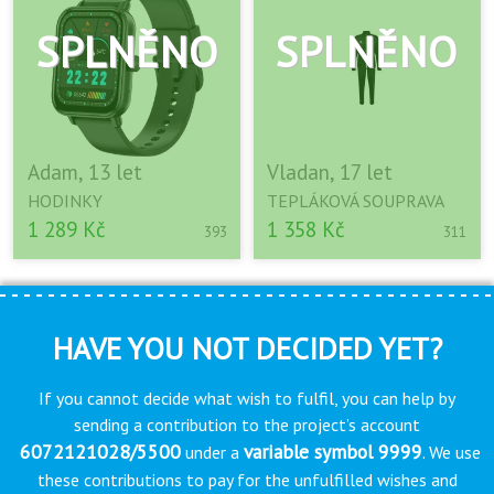
Adam, 13 let
Vladan, 17 let
HODINKY
TEPLÁKOVÁ SOUPRAVA
1 289 Kč
1 358 Kč
393
311
HAVE YOU NOT DECIDED YET?
If you cannot decide what wish to fulfil, you can help by
sending a contribution to the project’s account
6072121028/5500
variable symbol 9999
under a
. We use
these contributions to pay for the unfulfilled wishes and