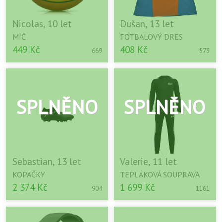
Nicolas, 10 let
Dušan, 13 let
MÍČ
FOTBALOVÝ DRES
449 Kč
408 Kč
669
573
Sebastian, 13 let
Valerie, 11 let
KOPAČKY
TEPLÁKOVÁ SOUPRAVA
2 374 Kč
1 699 Kč
904
1161