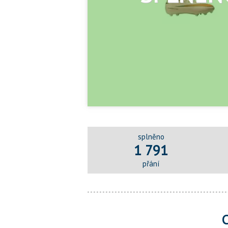
splněno
1 791
přání