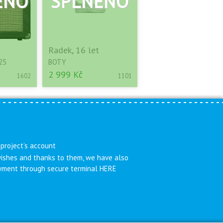
t
Radek, 16 let
25
BOTY
2 999 Kč
1602
1101
 project’s account
 wishes and thanks to them, we have also
payment through secure terminal HERE