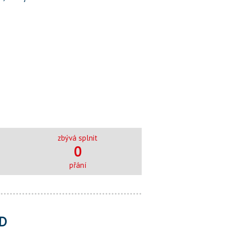
zbývá splnit
0
přání
D