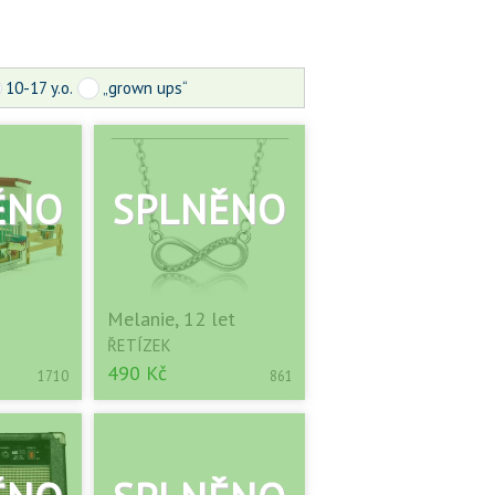
10-17 y.o.
„grown ups“
Melanie, 12 let
ŘETÍZEK
490 Kč
1710
861