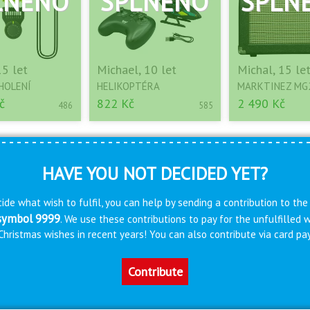
15 let
Michael, 10 let
Michal, 15 le
HOLENÍ
HELIKOPTÉRA
MARKTINEZ MG
č
822 Kč
2 490 Kč
486
585
HAVE YOU NOT DECIDED YET?
ide what wish to fulfil, you can help by sending a contribution to the
 symbol 9999
. We use these contributions to pay for the unfulfilled
s Christmas wishes in recent years! You can also contribute via card 
Contribute