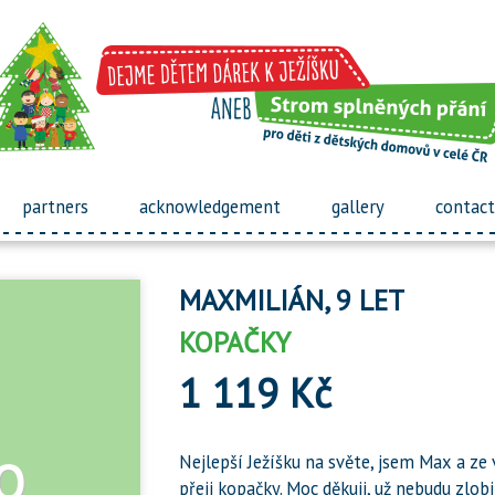
partners
acknowledgement
gallery
contact
MAXMILIÁN, 9 LET
KOPAČKY
1 119 Kč
Nejlepší Ježíšku na světe, jsem Max a ze v
přeji kopačky. Moc děkuji, už nebudu zlobit