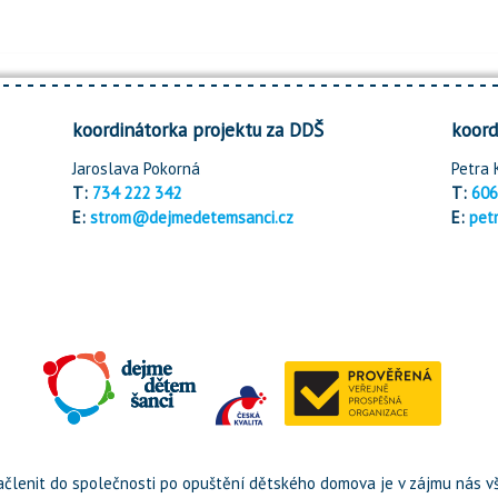
koordinátorka projektu za DDŠ
koord
Jaroslava Pokorná
Petra 
T:
734 222 342
T:
606
E:
strom@dejmedetemsanci.cz
E:
pet
členit do společnosti po opuštění dětského domova je v zájmu nás vš