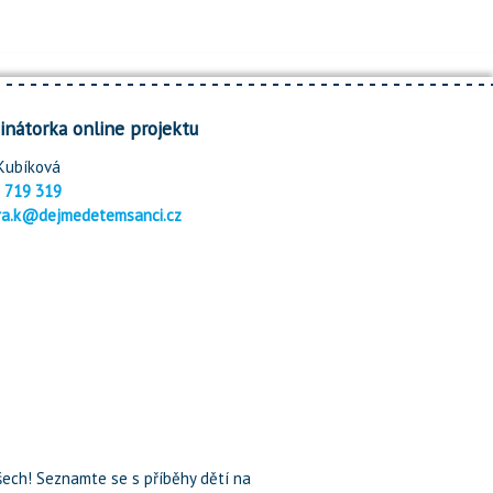
inátorka online projektu
Kubíková
 719 319
ra.k@dejmedetemsanci.cz
ech! Seznamte se s příběhy dětí na