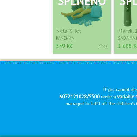
Nela, 9 let
Marek, 
PANENKA
SADA NA 
549 Kč
1 685 K
1742
If you cannot dec
6072121028/5500
variable
under a
managed to fulfil all the children’