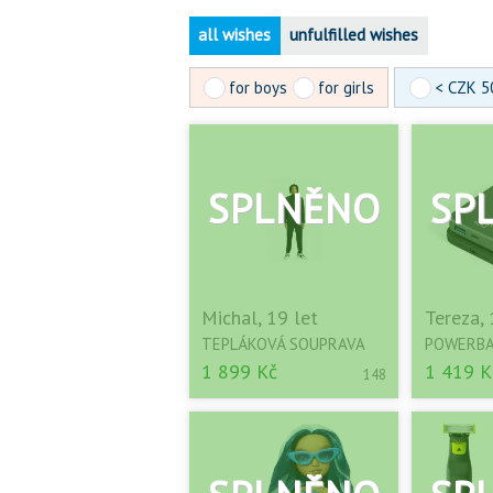
all wishes
unfulfilled wishes
for boys
for girls
< CZK 5
Michal, 19 let
Tereza, 
TEPLÁKOVÁ SOUPRAVA
POWERB
1 899 Kč
1 419 K
148