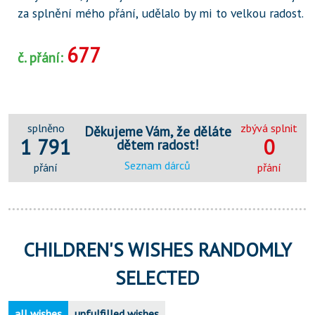
za splnění mého přání, udělalo by mi to velkou radost.
677
č. přání:
splněno
zbývá splnit
Děkujeme Vám, že děláte
1 791
0
dětem radost!
Seznam dárců
přání
přání
CHILDREN'S WISHES RANDOMLY
SELECTED
all wishes
unfulfilled wishes