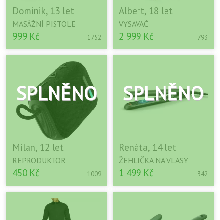
Dominik, 13 let
Albert, 18 let
MASÁŽNÍ PISTOLE
VYSAVAČ
999 Kč
2 999 Kč
1752
793
Milan, 12 let
Renáta, 14 let
REPRODUKTOR
ŽEHLIČKA NA VLASY
450 Kč
1 499 Kč
1009
342