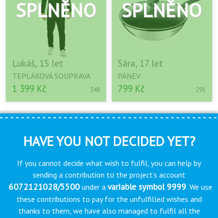
Lukáš, 15 let
Sára, 17 let
TEPLÁKOVÁ SOUPRAVA
PÁNEV
1 399 Kč
799 Kč
348
291
HAVE YOU NOT DECIDED YET?
If you cannot decide what wish to fulfil, you can help by
sending a contribution to the project’s account
6072121028/5500
variable symbol 9999
under a
. We use
these contributions to pay for the unfulfilled wishes and
thanks to them, we have also managed to fulfil all the