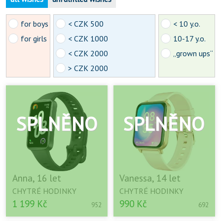
for boys
< CZK 500
< 10 y.o.
for girls
< CZK 1000
10-17 y.o.
< CZK 2000
„grown ups“
> CZK 2000
Anna, 16 let
Vanessa, 14 let
CHYTRÉ HODINKY
CHYTRÉ HODINKY
1 199 Kč
990 Kč
952
692