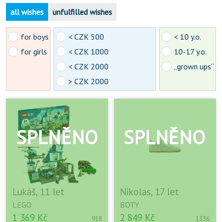
all wishes
unfulfilled wishes
for boys
< CZK 500
< 10 y.o.
for girls
< CZK 1000
10-17 y.o.
< CZK 2000
„grown ups“
> CZK 2000
Lukáš, 11 let
Nikolas, 17 let
LEGO
BOTY
1 369 Kč
2 849 Kč
918
1336