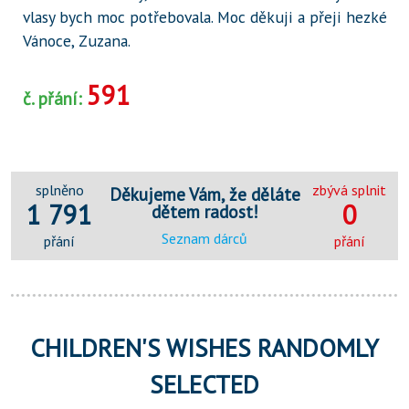
vlasy bych moc potřebovala. Moc děkuji a přeji hezké
Vánoce, Zuzana.
591
č. přání:
splněno
zbývá splnit
Děkujeme Vám, že děláte
1 791
0
dětem radost!
Seznam dárců
přání
přání
CHILDREN'S WISHES RANDOMLY
SELECTED