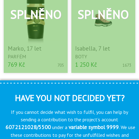
Marko, 17 let
Isabella, 7 let
PARFÉM
BOTY
769 Kč
1 250 Kč
705
1673
HAVE YOU NOT DECIDED YET?
If you cannot decide what wish to fulfil, you can help by
sending a contribution to the project’s account
6072121028/5500
variable symbol 9999
under a
. We use
these contributions to pay for the unfulfilled wishes and