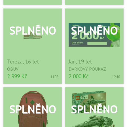
Tereza, 16 let
Jan, 19 let
OBUV
DÁRKOVÝ POUKAZ
2 999 Kč
2 000 Kč
1105
1246