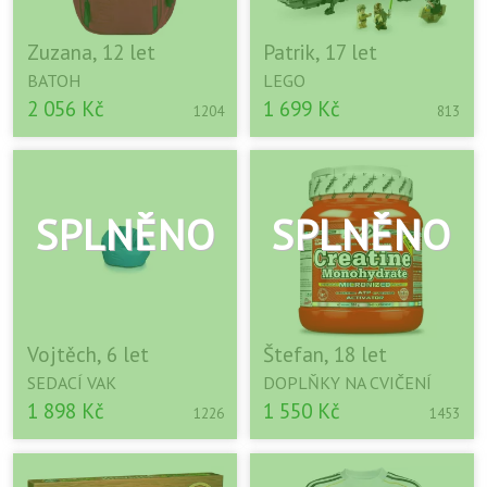
Zuzana, 12 let
Patrik, 17 let
BATOH
LEGO
2 056 Kč
1 699 Kč
1204
813
Vojtěch, 6 let
Štefan, 18 let
SEDACÍ VAK
DOPLŇKY NA CVIČENÍ
1 898 Kč
1 550 Kč
1226
1453