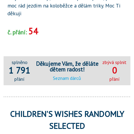
moc rád jezdím na koloběžce a dělám triky. Moc Ti
děkuji
54
č. přání:
splněno
zbývá splnit
Děkujeme Vám, že děláte
1 791
0
dětem radost!
Seznam dárců
přání
přání
CHILDREN'S WISHES RANDOMLY
SELECTED