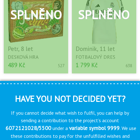
Petr, 8 let
Dominik, 11 let
DESKOVÁ HRA
FOTBALOVÝ DRES
489 Kč
1 799 Kč
527
638
HAVE YOU NOT DECIDED YET?
If you cannot decide what wish to fulfil, you can help by
sending a contribution to the project’s account
6072121028/5500
variable symbol 9999
under a
. We use
these contributions to pay for the unfulfilled wishes and