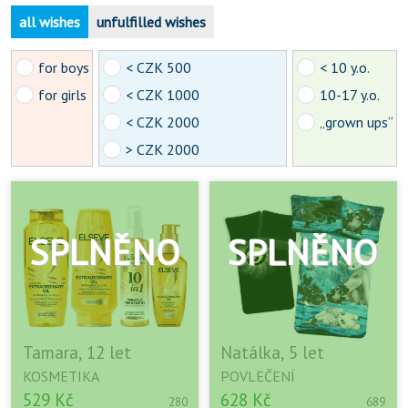
all wishes
unfulfilled wishes
for boys
< CZK 500
< 10 y.o.
for girls
< CZK 1000
10-17 y.o.
< CZK 2000
„grown ups“
> CZK 2000
Tamara, 12 let
Natálka, 5 let
KOSMETIKA
POVLEČENÍ
529 Kč
628 Kč
280
689