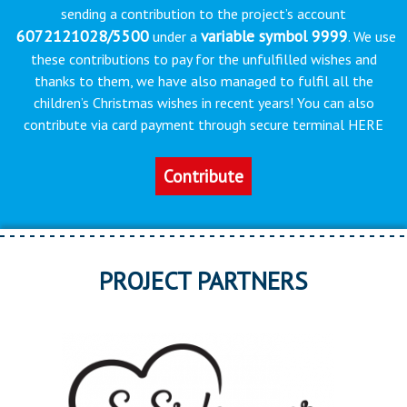
sending a contribution to the project’s account
6072121028/5500
variable symbol 9999
under a
. We use
these contributions to pay for the unfulfilled wishes and
thanks to them, we have also managed to fulfil all the
children’s Christmas wishes in recent years! You can also
contribute via card payment through secure terminal HERE
Contribute
PROJECT PARTNERS