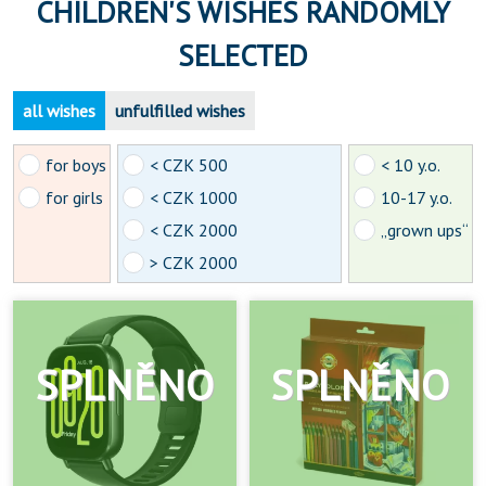
CHILDREN'S WISHES RANDOMLY
SELECTED
all wishes
unfulfilled wishes
for boys
< CZK 500
< 10 y.o.
for girls
< CZK 1000
10-17 y.o.
< CZK 2000
„grown ups“
> CZK 2000