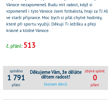
Vánoce nezapomeneš. Budu mít radost, když si
vzpomeneš i tyto Vánoce. Jsem fotbalista, hraji za TJ Aš
ve starší přípravce. Moc bych si přál chytré hodinky,
které při sportu využiji. Děkuji Ti Ježíšku a přeji
krásné a klidné Vánoce.
513
č. přání:
splněno
zbývá splnit
Děkujeme Vám, že děláte
1 791
0
dětem radost!
Seznam dárců
přání
přání