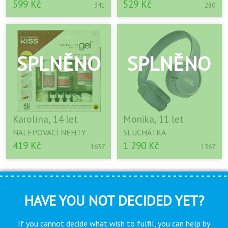
599 Kč
529 Kč
341
280
Karolína, 14 let
Monika, 11 let
NALEPOVACÍ NEHTY
SLUCHÁTKA
419 Kč
1 290 Kč
1637
1367
HAVE YOU NOT DECIDED YET?
If you cannot decide what wish to fulfil, you can help by