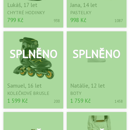
Lukáš, 17 let
Jana, 14 let
CHYTRÉ HODINKY
PASTELKY
799 Kč
998 Kč
938
1087
Samuel, 16 let
Natálie, 12 let
KOLEČKOVÉ BRUSLE
BOTY
1 599 Kč
1 759 Kč
200
1458