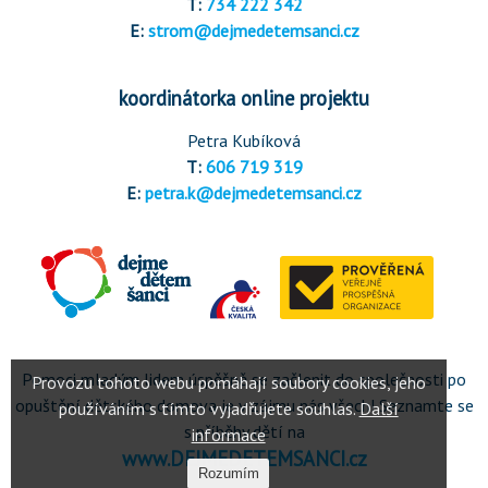
T:
734 222 342
E:
strom@dejmedetemsanci.cz
koordinátorka online projektu
Petra Kubíková
T:
606 719 319
E:
petra.k@dejmedetemsanci.cz
Pomoci mladým lidem úspěšně se začlenit do společnosti po
opuštění dětského domova je v zájmu nás všech! Seznamte se
s příběhy dětí na
www.DEJMEDETEMSANCI.cz